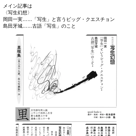
メイン記事は
〈写生幻想〉
岡田一実……「写生」と言うビッグ・クエスチョン
島田牙城……古語「写生」のこと