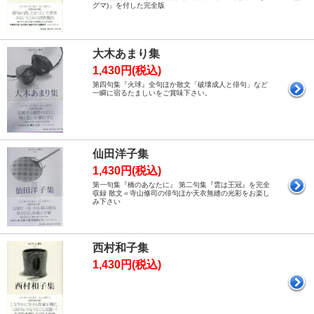
グマ)」を付した完全版
大木あまり集
1,430円(税込)
第四句集『火球』全句ほか散文「破壊成人と俳句」など
一瞬に宿るたましいをご賞味下さい。
仙田洋子集
1,430円(税込)
第一句集『橋のあなたに』 第二句集『雲は王冠』を完全
収録 散文＝寺山修司の俳句ほか天衣無縫の光彩をお楽し
み下さい
西村和子集
1,430円(税込)