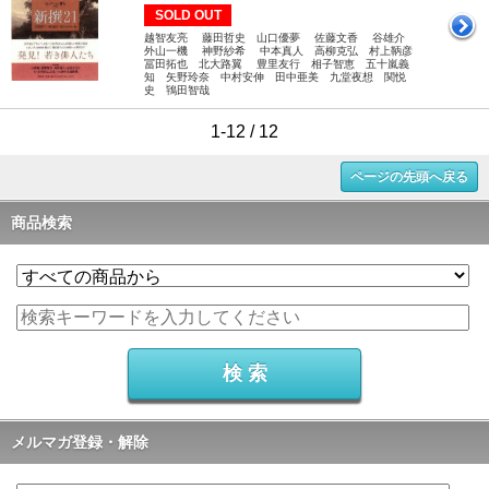
SOLD OUT
越智友亮 藤田哲史 山口優夢 佐藤文香 谷雄介
外山一機 神野紗希 中本真人 高柳克弘 村上鞆彦
冨田拓也 北大路翼 豊里友行 相子智恵 五十嵐義
知 矢野玲奈 中村安伸 田中亜美 九堂夜想 関悦
史 鴇田智哉
1-12 / 12
ページの先頭へ戻る
商品検索
メルマガ登録・解除