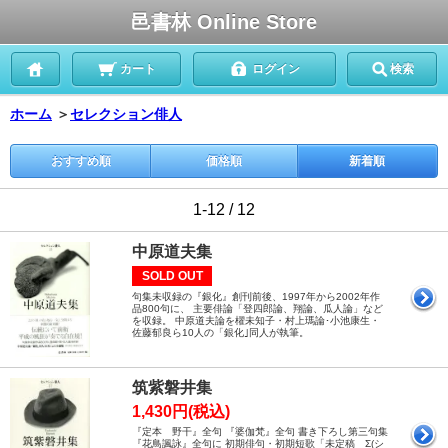
邑書林 Online Store
カート
ログイン
検索
ホーム
＞
セレクション俳人
おすすめ順
価格順
新着順
1-12 / 12
中原道夫集
SOLD OUT
句集未収録の『銀化』創刊前後、1997年から2002年作
品800句に、 主要俳論「登四郎論、翔論、瓜人論」など
を収録。 中原道夫論を櫂未知子・村上瑪論･小池康生・
佐藤郁良ら10人の「銀化｣同人が執筆。
筑紫磐井集
1,430円(税込)
『定本 野干』全句 『婆伽梵』全句 書き下ろし第三句集
『花鳥諷詠』全句に 初期俳句・初期短歌「未定稿 Σ(シ