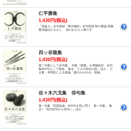
仁平勝集
1,430円(税込)
『花盗人』全句収録『東京物語』全句収録 秋の暮論 高柳
重信論ほかまさに、 知のおもちゃ箱です
四ッ谷龍集
1,430円(税込)
第二句集にして全句集。 句集『慈愛』を増補改定、全句
集800句として収録。 散文「三人の斜めの顔」ほか。 亡
き妻・冬野虹による龍論「鳶のかがやき」収録。
佐々木六戈集 俳句集
1,430円(税込)
第一句集『百韻反故』800句を世に問う、第一句集。 散
文=「現代俳句から俳句へ」ほか