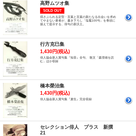
高野ムツオ集
SOLD OUT
揺さぶられる定型・言葉と言葉の新たなる出会いを求め
てやまない著者が、書き下ろし「塩竈100句」を巻頭に
据えて提示する、俳句の新沃土。
行方克巳集
1,430円(税込)
俳人協会新人賞句集『知音』全句、 散文「森澄雄を読
む」ほか収録
橋本榮治集
1,430円(税込)
俳人協会新人賞句集『麦生』完全収録
セレクション俳人 プラス 新撰
21