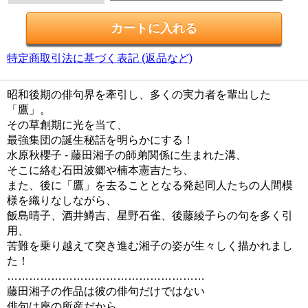
特定商取引法に基づく表記 (返品など)
昭和後期の俳句界を牽引し、多くの実力者を輩出した
「鷹」。
その草創期に光を当て、
最強集団の誕生秘話を明らかにする！
水原秋櫻子 - 藤田湘子の師弟関係に生まれた溝、
そこに絡む石田波郷や楠本憲吉たち、
また、後に「鷹」を去ることとなる発起同人たちの人間模
様を織りなしながら、
飯島晴子、酒井鱒吉、星野石雀、後藤綾子らの句を多く引
用、
苦難を乗り越えて突き進む湘子の姿が生々しく描かれまし
た！
………………………………………………
藤田湘子の作品は彼の俳句だけではない
俳句は座の所産だから