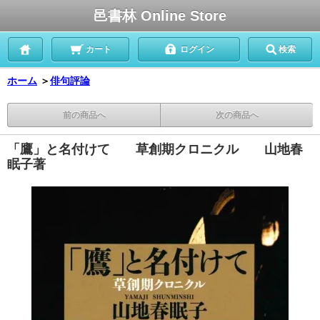
邑書林 Online Store
カート
ログイン
検索
ホーム
＞
俳句評論
前の商品へ
次の商品へ
「鷹」と名付けて 草創期クロニクル 山地春
眠子著