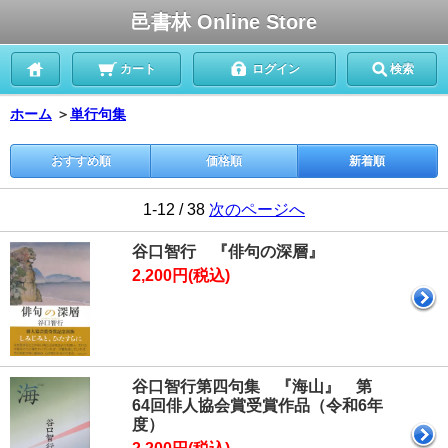
邑書林 Online Store
カート
ログイン
検索
ホーム
＞
単行句集
おすすめ順
価格順
新着順
1-12 / 38
次のページへ
谷口智行 『俳句の深層』
2,200円(税込)
谷口智行第四句集 『海山』 第
64回俳人協会賞受賞作品（令和6年
度）