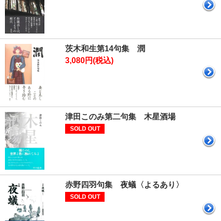
茨木和生第14句集 潤
3,080円(税込)
津田このみ第二句集 木星酒場
SOLD OUT
赤野四羽句集 夜蟻〈よるあり〉
SOLD OUT