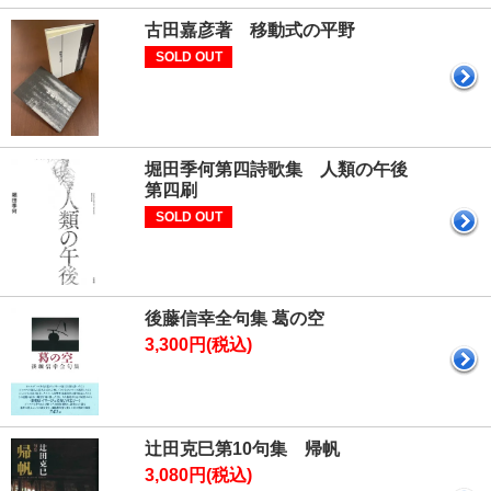
古田嘉彦著 移動式の平野
SOLD OUT
堀田季何第四詩歌集 人類の午後
第四刷
SOLD OUT
後藤信幸全句集 葛の空
3,300円(税込)
辻田克巳第10句集 帰帆
3,080円(税込)