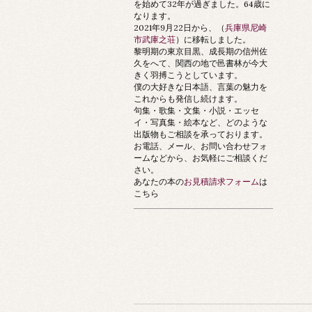
を始めて32年が過ぎました。64歳に
なります。
2021年9月22日から、（
兵庫県尼崎
市武庫之荘
）に移転しました。
黎明期の東京目黒、成長期の信州佐
久をへて、関西の地で邑書林が今大
きく羽搏こうとしています。
僕の大好きな日本語、言葉の魅力を
これからも発信し続けます。
句集・歌集・文集・小説・エッセ
イ・写真集・絵本など、どのような
出版物もご相談を承っております。
お電話、メール、お問い合わせフォ
ームなどから、お気軽にご相談くだ
さい。
あなたの本の
お見積請求フォーム
は
こちら