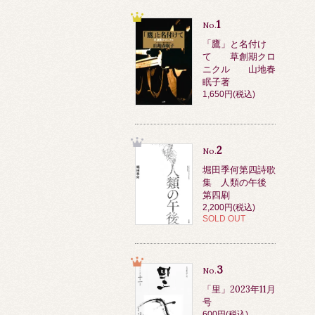
1
No.
「鷹」と名付け
て 草創期クロ
ニクル 山地春
眠子著
1,650円(税込)
2
No.
堀田季何第四詩歌
集 人類の午後
第四刷
2,200円(税込)
SOLD OUT
3
No.
「里」2023年11月
号
600円(税込)