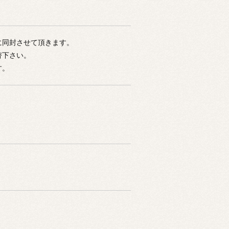
に同封させて頂きます。
替下さい。
す。