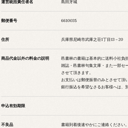
運営統括責任者名
島田牙城
郵便番号
6610035
住所
兵庫県尼崎市武庫之荘1丁目13－20
商品代金以外の料金の説明
邑書林の書籍は基本的に送料小社負
雑誌・邑書林句集文庫・また一部セ
させて頂きます。
お支払いは郵便振替のみとさせて頂
銀行振込を希望なさるお客様へは、
申込有効期限
不良品
書籍到着後速やかにご連絡ください