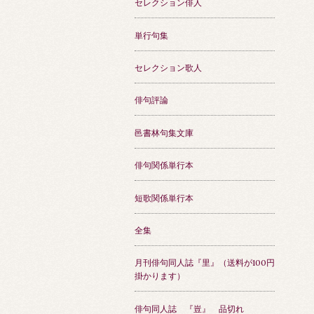
セレクション俳人
単行句集
セレクション歌人
俳句評論
邑書林句集文庫
俳句関係単行本
短歌関係単行本
全集
月刊俳句同人誌『里』（送料が100円
掛かります）
俳句同人誌 『豈』 品切れ