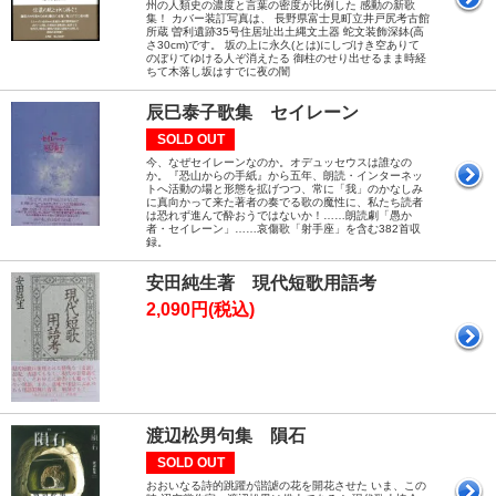
州の人類史の濃度と言葉の密度が比例した 感動の新歌
集！ カバー装訂写真は、 長野県富士見町立井戸尻考古館
所蔵 曽利遺跡35号住居址出土縄文土器 蛇文装飾深鉢(高
さ30cm)です。 坂の上に永久(とは)にしづけき空ありて
のぼりてゆける人ぞ消えたる 御柱のせり出せるまま時経
ちて木落し坂はすでに夜の闇
辰巳泰子歌集 セイレーン
SOLD OUT
今、なぜセイレーンなのか。オデュッセウスは誰なの
か。『恐山からの手紙』から五年、朗読・インターネッ
トへ活動の場と形態を拡げつつ、常に「我」のかなしみ
に真向かって来た著者の奏でる歌の魔性に、私たち読者
は恐れず進んで酔おうではないか！……朗読劇「愚か
者・セイレーン」……哀傷歌「射手座」を含む382首収
録。
安田純生著 現代短歌用語考
2,090円(税込)
渡辺松男句集 隕石
SOLD OUT
おおいなる詩的跳躍が諧謔の花を開花させた いま、この