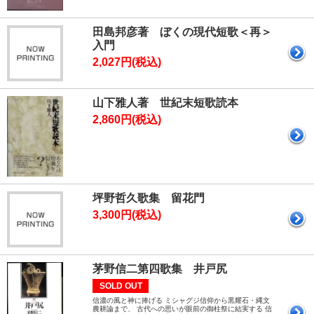
田島邦彦著 ぼくの現代短歌＜再＞
入門
2,027円(税込)
山下雅人著 世紀末短歌読本
2,860円(税込)
坪野哲久歌集 留花門
3,300円(税込)
茅野信二第四歌集 井戸尻
SOLD OUT
信濃の風と神に捧げる ミシャグジ信仰から黒耀石・縄文
農耕論まで、 古代への思いが眼前の御柱祭に結実する 信