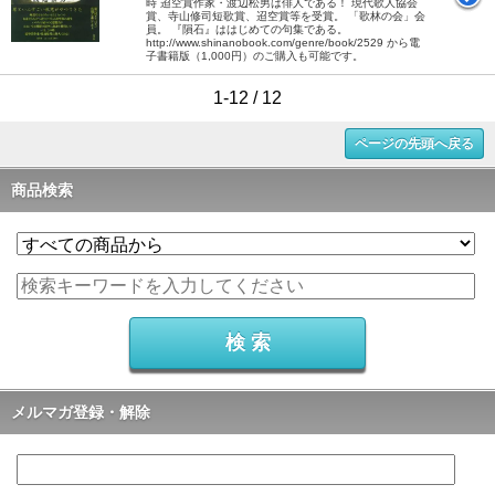
時 迢空賞作家・渡辺松男は俳人である！ 現代歌人協会
賞、寺山修司短歌賞、迢空賞等を受賞。 「歌林の会」会
員。 『隕石』ははじめての句集である。
http://www.shinanobook.com/genre/book/2529 から電
子書籍版（1,000円）のご購入も可能です。
1-12 / 12
ページの先頭へ戻る
商品検索
メルマガ登録・解除