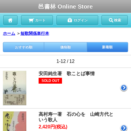
邑書林 Online Store
カート
ログイン
検索
ホーム
＞
短歌関係単行本
おすすめ順
価格順
新着順
1-12 / 12
安田純生著 歌ことば事情
SOLD OUT
高村寿一著 石の心を 山崎方代と
いう歌人
2,420円(税込)