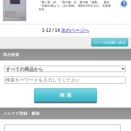
『青い実』抄、『雪の褥』全、新句集『凍裂』、 散文
「北緯43度より」ほか収録。 昭和23年生まれ、北海道
在住。
1-12 / 14
次のページへ
ページの先頭へ戻る
商品検索
メルマガ登録・解除