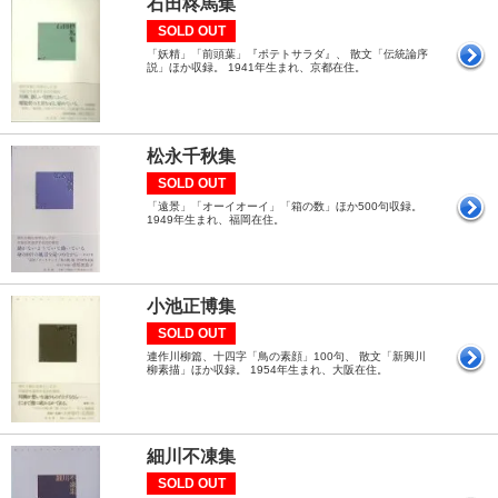
石田柊馬集
SOLD OUT
「妖精」「前頭葉」『ポテトサラダ』、 散文「伝統論序
説」ほか収録。 1941年生まれ、京都在住。
松永千秋集
SOLD OUT
「遠景」「オーイオーイ」「箱の数」ほか500句収録。
1949年生まれ、福岡在住。
小池正博集
SOLD OUT
連作川柳篇、十四字「鳥の素顔」100句、 散文「新興川
柳素描」ほか収録。 1954年生まれ、大阪在住。
細川不凍集
SOLD OUT