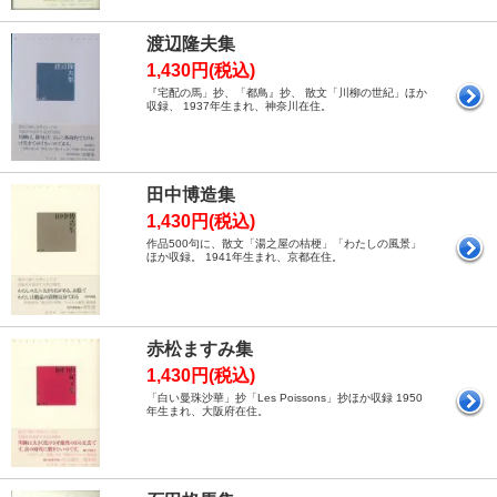
渡辺隆夫集
1,430円(税込)
『宅配の馬」抄、「都鳥』抄、 散文「川柳の世紀」ほか
収録、 1937年生まれ、神奈川在住。
田中博造集
1,430円(税込)
作品500句に、散文「湯之屋の桔梗」「わたしの風景」
ほか収録。 1941年生まれ、京都在住。
赤松ますみ集
1,430円(税込)
「白い曼珠沙華」抄「Les Poissons」抄ほか収録 1950
年生まれ、大阪府在住。