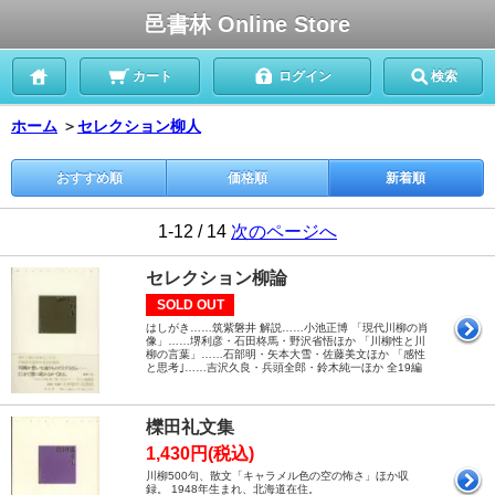
邑書林 Online Store
カート
ログイン
検索
ホーム
＞
セレクション柳人
おすすめ順
価格順
新着順
1-12 / 14
次のページへ
セレクション柳論
SOLD OUT
はしがき……筑紫磐井 解説……小池正博 「現代川柳の肖
像」……堺利彦・石田柊馬・野沢省悟ほか 「川柳性と川
柳の言葉」……石部明・矢本大雪・佐藤美文ほか 「感性
と思考｣……吉沢久良・兵頭全郎・鈴木純一ほか 全19編
櫟田礼文集
1,430円(税込)
川柳500句、散文「キャラメル色の空の怖さ」ほか収
録。 1948年生まれ、北海道在住。