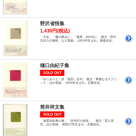
野沢省悟集
1,430円(税込)
「今生」「霧の疼みに」「風景」500句に、 散文「田中
五呂八の挫折」など収録。 1953年生まれ、青森在住。
樋口由紀子集
SOLD OUT
『ゆうるりと』抄『容顔』全句、 散文「華麗なるテクニ
ック」ほか収録。 1953年生まれ、兵庫在住。
筒井祥文集
SOLD OUT
「放置自転車の鼻」「信号灯の余技」、 散文「芸人宣
言」ほか収録。 昭和27年生まれ、京都在住。