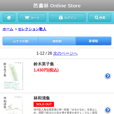
邑書林 Online Store
カート
ログイン
検索
ホーム
＞
セレクション歌人
おすすめ順
価格順
新着順
1-12 / 26
次のページへ
鈴木英子集
1,430円(税込)
林和清集
SOLD OUT
現代歌人集会賞受賞の第一歌集『ゆるがるれ』全首はじ
め、関西で絶大の人気を博す著者を余すところなく表現