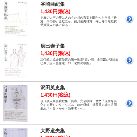
谷岡亜紀集
1,430円(税込)
夕寂の大河の岸に人のうた川の言葉を聞かんと坐る『香
港 雨の都』全歌ほか、前川佐美雄賞・寺山修司短歌賞
受賞歌人の姿に迫る
辰巳泰子集
1,430円(税込)
現代歌人協会賞受賞の第一歌集｢紅い花」全首ほか収録辰
巳泰子論＝藤原龍一郎「化野の歌姫」
沢田英史集
1,430円(税込)
現代歌人集会賞歌集『異客』完全収録、散文「現実を異
化する新しいリアリズム」ほか収録。沢田英史論＝谷岡
亜紀「＜客＞から＜当事者＞へ」
大野道夫集