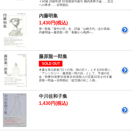
イ40枚 詳細年譜 50音順初句索引 梅内美華子論……自立
への希求……谷岡亜紀
内藤明集
1,430円(税込)
第一歌集『壷中の空』全、評論「山崎方代」ほか収録。
内藤明論＝藤原龍一郎「葛藤から格調へ」
藤原龍一郎集
SOLD OUT
本書を第九歌集｢日々の泡、泡の日々」とする500首に、
「アンソロジー・藤原龍一郎の目」として、平成の社
会・時事50首夢30首東京30首歌人の言葉20言を付す藤
原龍一郎論＝谷岡亜紀「徒労感の向こう側」
中川佐和子集
1,430円(税込)