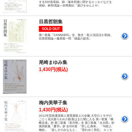
する500首収録。師・塚本邦雄に関するエッセイなどを
併録。林和清論＝谷岡亜紀「遊びをせんとや」
目黒哲朗集
SOLD OUT
第一歌集『CANNABIS』全、散文・歌人佳語ほか収録。
目黒哲朗論＝藤原龍一郎「雄蕊の超克」
尾崎まゆみ集
1,430円(税込)
梅内美華子集
1,430円(税込)
2012年芸術選奨新人賞受賞歌人の全貌 大空のミモザの
ごとく花火散りわれの歓喜はまた闇に入る 第一歌集『横
断歩道』抄 第二歌集『若月祭』全 第三歌集『火太郎』抄
第四歌集『夏羽』抄 全500首 「苦しむ身体」 「句歌人
物絵」 「寂しさのみなもと」 「昏れゆく世紀」 エッセ