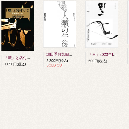
堀田季何第四詩歌集 人類の午後 第四刷
「里」2023年11月号
「鷹」と名付けて 草創期クロニクル 山地春眠子著
2,200円(税込)
600円(税込)
1,650円(税込)
SOLD OUT