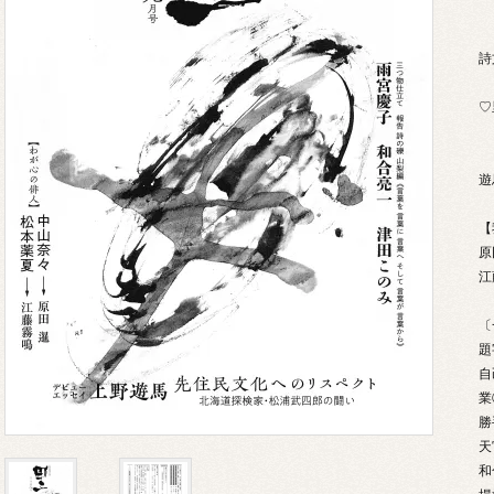
詩
♡
先
【
原
江
〔
題
自
業
勝
天
和