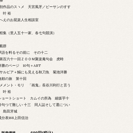
柳
別作品のスヽメ 天宮風牙／ビーサンのすす
 叶 裕
へえのお屁楽人生相談室
程集（里人五十一家、各七句競演）
載群
季語を料るその前に その十二
百六十一回ＺＯＯＭ聚楽庵句会 虎時
洋勝のページ 10句＋ART
ルビア＋鰯にも見える秋刀魚 菊池洋勝
無頼の旅 第十回
メント・モリ 「画鬼」長谷川利行と言う
 叶 裕
ショートショート カムイの所為 細坂芋十
俳句つて難しい 十三 同人誌そして選につい
 島田牙城
成分表168上田信治
600円(税込)