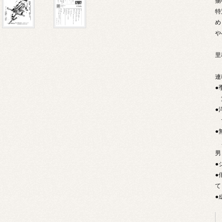
揚
特
め
や
里
連
●
第
●
サ
●
メ
男
●
●
て
●