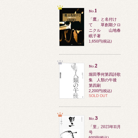
1
No.
「鷹」と名付け
て 草創期クロ
ニクル 山地春
眠子著
1,650円(税込)
2
No.
堀田季何第四詩歌
集 人類の午後
第四刷
2,200円(税込)
SOLD OUT
3
No.
「里」2023年11月
号
600円(税込)