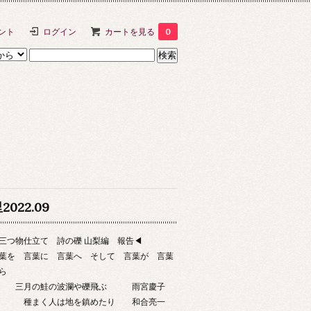
ント
ログイン
カートを見る
0
2022.09
三つ物仕立て 詩の礫 山梨編 報告◀
葉を 言葉に 言葉へ そして 言葉が 言葉
ら
三月の鮭の波瀾や礫飛ぶ 雨宮慶子
種まく人は地を鎮めたり 和合亮一