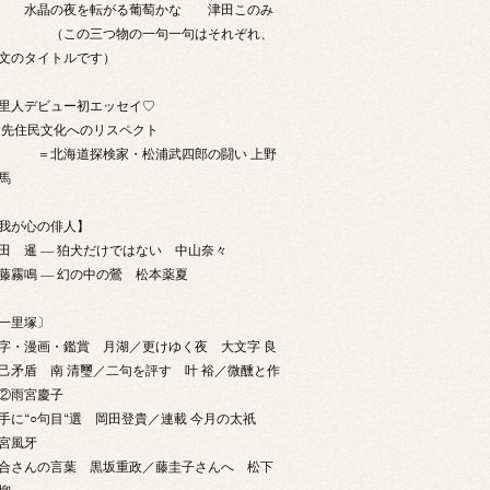
水晶の夜を転がる葡萄かな 津田このみ
（この三つ物の一句一句はそれぞれ、
文のタイトルです）
里人デビュー初エッセイ♡
住民文化へのリスペクト
＝北海道探検家・松浦武四郎の闘い 上野
遊馬
我が心の俳人】
田 暹 ― 狛犬だけではない 中山奈々
藤霧鳴 ― 幻の中の鶯 松本薬夏
一里塚〕
字・漫画・鑑賞 月湖／更けゆく夜 大文字 良
己矛盾 南 清璽／二句を評す 叶 裕／微醺と作
②雨宮慶子
手に“○句目“選 岡田登貴／連載 今月の太祇
宮風牙
合さんの言葉 黒坂重政／藤圭子さんへ 松下