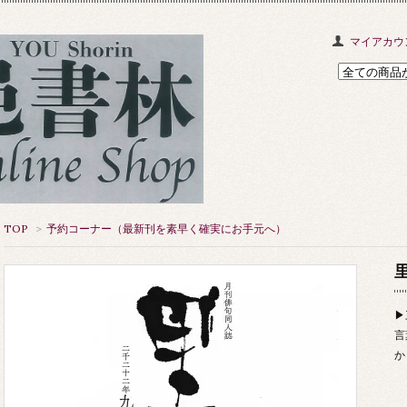
マイアカウ
TOP
>
予約コーナー（最新刊を素早く確実にお手元へ）
里
▶
言
か