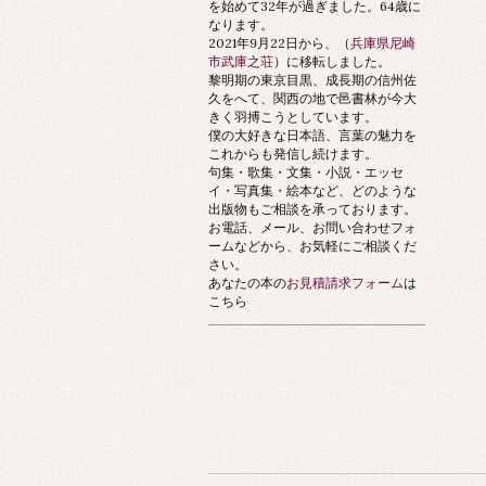
を始めて32年が過ぎました。64歳に
なります。
2021年9月22日から、（
兵庫県尼崎
市武庫之荘
）に移転しました。
黎明期の東京目黒、成長期の信州佐
久をへて、関西の地で邑書林が今大
きく羽搏こうとしています。
僕の大好きな日本語、言葉の魅力を
これからも発信し続けます。
句集・歌集・文集・小説・エッセ
イ・写真集・絵本など、どのような
出版物もご相談を承っております。
お電話、メール、お問い合わせフォ
ームなどから、お気軽にご相談くだ
さい。
あなたの本の
お見積請求フォーム
は
こちら