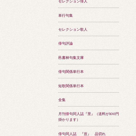
セレクション俳人
単行句集
セレクション歌人
俳句評論
邑書林句集文庫
俳句関係単行本
短歌関係単行本
全集
月刊俳句同人誌『里』（送料が100円
掛かります）
俳句同人誌 『豈』 品切れ