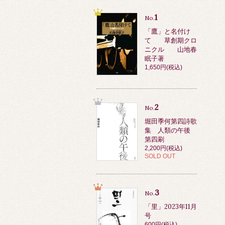
1
No.
「鷹」と名付け
て 草創期クロ
ニクル 山地春
眠子著
1,650円(税込)
2
No.
堀田季何第四詩歌
集 人類の午後
第四刷
2,200円(税込)
SOLD OUT
3
No.
「里」2023年11月
号
600円(税込)