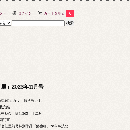
ント
ログイン
カートを見る
0
里」2023年11月号
輯は特になく、通常号です。
載完結
真中朋久 短歌365 十二月
頭記事
野名紅里前号特別作品「勉強机」20句を読む