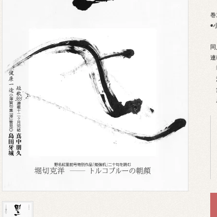
巻
◉
同
連
季
洋
無
成