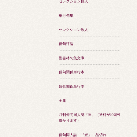
セレクション俳人
単行句集
セレクション歌人
俳句評論
邑書林句集文庫
俳句関係単行本
短歌関係単行本
全集
月刊俳句同人誌『里』（送料が100円
掛かります）
俳句同人誌 『豈』 品切れ