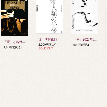
堀田季何第四詩歌集 人類の午後 第四刷
「里」2023年11月号
「鷹」と名付けて 草創期クロニクル 山地春眠子著
2,200円(税込)
600円(税込)
1,650円(税込)
SOLD OUT