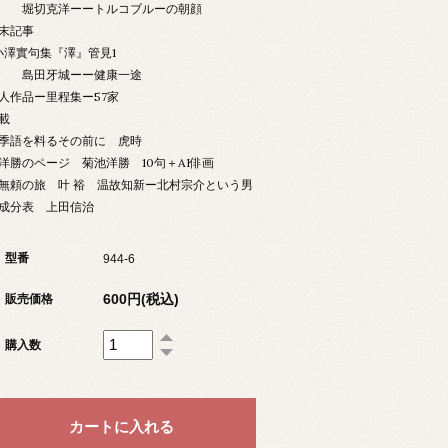
堀切克洋ーートルコブルーの朝顔
末記事
小澤實句集『澤』管見1
島田牙城ーー健康一途
人作品ー里程集ー57家
載
語を料るその前に 虎時
勝のページ 菊池洋勝 10句＋AI俳画
頼の旅 叶 裕 温故知新ー北村宗介という男
分表 上田信治
型番
944-6
600円(税込)
販売価格
購入数