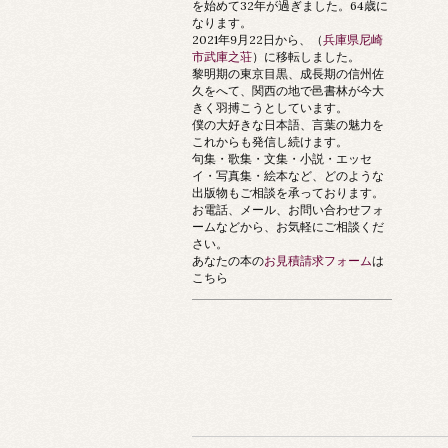
を始めて32年が過ぎました。64歳に
なります。
2021年9月22日から、（
兵庫県尼崎
市武庫之荘
）に移転しました。
黎明期の東京目黒、成長期の信州佐
久をへて、関西の地で邑書林が今大
きく羽搏こうとしています。
僕の大好きな日本語、言葉の魅力を
これからも発信し続けます。
句集・歌集・文集・小説・エッセ
イ・写真集・絵本など、どのような
出版物もご相談を承っております。
お電話、メール、お問い合わせフォ
ームなどから、お気軽にご相談くだ
さい。
あなたの本の
お見積請求フォーム
は
こちら