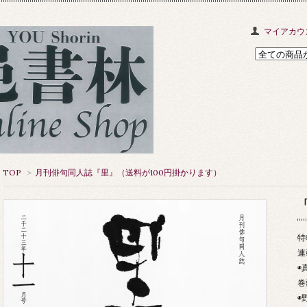
マイアカウ
TOP
>
月刊俳句同人誌『里』（送料が100円掛かります）
「
特
連
◉
巻
◉