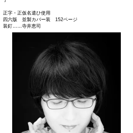
正字・正仮名遣ひ使用
四六版 並製カバー装 152ページ
装釘……寺井恵司