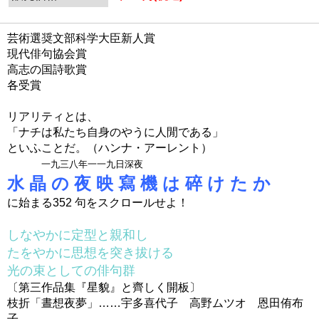
芸術選奨文部科学大臣新人賞
現代俳句協会賞
高志の国詩歌賞
各受賞
リアリティとは、
「ナチは私たち自身のやうに人閒である」
といふことだ。（ハンナ・アーレント）
一九三八年一一九日深夜
水 晶 の 夜 映 寫 機 は 碎 け た か
に始まる352 句をスクロールせよ！
しなやかに定型と親和し
たをやかに思想を突き拔ける
光の束としての俳句群
〔第三作品集『星貌』と齊しく開板〕
枝折「晝想夜夢」……宇多喜代子 高野ムツオ 恩田侑布
子