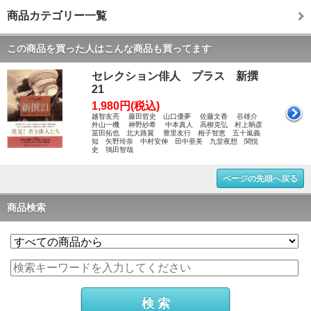
商品カテゴリー一覧
この商品を買った人はこんな商品も買ってます
セレクション俳人 プラス 新撰
21
1,980円(税込)
越智友亮 藤田哲史 山口優夢 佐藤文香 谷雄介
外山一機 神野紗希 中本真人 高柳克弘 村上鞆彦
冨田拓也 北大路翼 豊里友行 相子智恵 五十嵐義
知 矢野玲奈 中村安伸 田中亜美 九堂夜想 関悦
史 鴇田智哉
ページの先頭へ戻る
商品検索