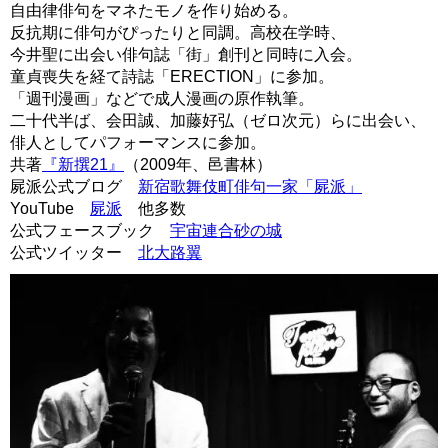
自由律俳句をマネたモノを作り始める。
反抗期に俳句がぴったりと同調。高校在学時、
今井聖に出会い俳句誌「街」創刊と同時に入会。
童貞喪失を経て詩誌「ERECTION」に参加。
「週刊漫画」などで成人漫画の原作執筆。
二十代半ば、会田誠、加藤好弘（ゼロ次元）らに出会い、
俳人としてパフォーマンスに参加。
共著
『新撰21』
（2009年、邑書林）
屍派公式ブログ
新宿歌舞伎町俳句一家「屍派」
YouTube
屍派
他多数
公式フェースブック
宇宙連合砂の城
公式ツイッター
北大路翼