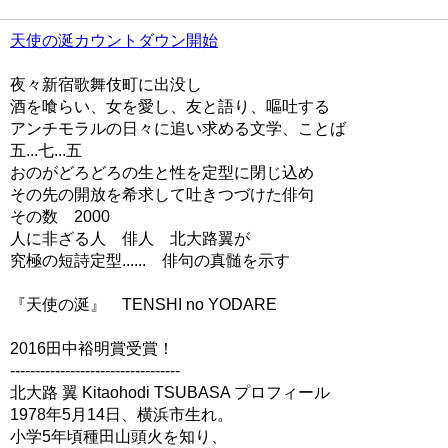
天使の涎カウントダウン開始
夜々新宿歌舞伎町に出没し
酒を喰らい、女を愛し、友と語り、嘔吐する
アンチモラルの日々に追い求める文学、ことば
五...七...五
おのがどろどろの生と性を定型に閉じ込め
その先の開放を希求して吐きつづけた俳句
その数 2000
人に非ざる人 俳人 北大路翼が
究極の短詩定型...... 俳句の真髄を示す
『天使の涎』 TENSHI no YODARE
2016田中裕明賞受賞！
----------------------------------
北大路 翼 Kitaohodi TSUBASA プロフィール
1978年5月14日、横浜市生れ。
小学5年頃種田山頭火を知り、