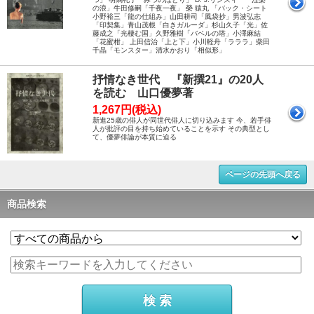
の浪」牛田修嗣「千夜一夜」 榮 猿丸 「バック・シート
小野裕三「龍の仕組み」山田耕司「風袋抄」男波弘志
「印契集」青山茂根「白きガルーダ」杉山久子「光」佐
藤成之「光棲む国」久野雅樹「バベルの塔」小澤麻結
「花蜜柑」 上田信治「上と下」小川軽舟「ラララ」柴田
千晶「モンスター」清水かおり「相似形」
抒情なき世代 『新撰21』の20人
を読む 山口優夢著
1,267円(税込)
新進25歳の俳人が同世代俳人に切り込みます 今、若手俳
人が批評の目を持ち始めていることを示す その典型とし
て、優夢俳論が本質に迫る
ページの先頭へ戻る
商品検索