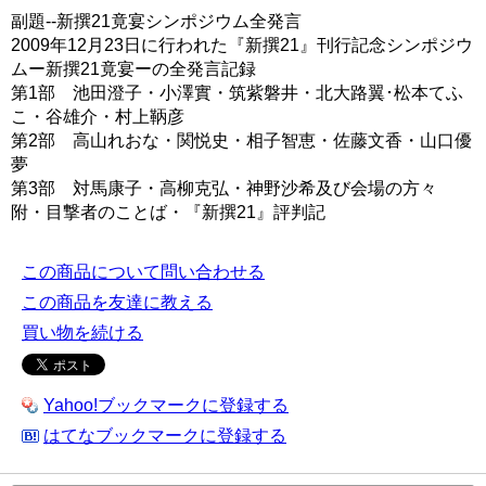
副題--新撰21竟宴シンポジウム全発言
2009年12月23日に行われた『新撰21』刊行記念シンポジウ
ムー新撰21竟宴ーの全発言記録
第1部 池田澄子・小澤實・筑紫磐井・北大路翼･松本てふ
こ・谷雄介・村上鞆彦
第2部 高山れおな・関悦史・相子智恵・佐藤文香・山口優
夢
第3部 対馬康子・高柳克弘・神野沙希及び会場の方々
附・目撃者のことば・『新撰21』評判記
この商品について問い合わせる
この商品を友達に教える
買い物を続ける
Yahoo!ブックマークに登録する
はてなブックマークに登録する