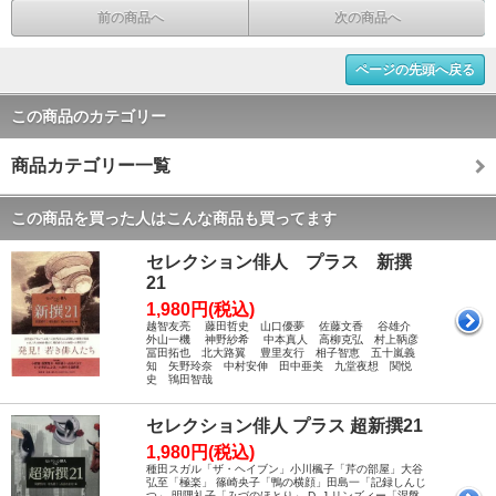
前の商品へ
次の商品へ
ページの先頭へ戻る
この商品のカテゴリー
商品カテゴリー一覧
この商品を買った人はこんな商品も買ってます
セレクション俳人 プラス 新撰
21
1,980円(税込)
越智友亮 藤田哲史 山口優夢 佐藤文香 谷雄介
外山一機 神野紗希 中本真人 高柳克弘 村上鞆彦
冨田拓也 北大路翼 豊里友行 相子智恵 五十嵐義
知 矢野玲奈 中村安伸 田中亜美 九堂夜想 関悦
史 鴇田智哉
セレクション俳人 プラス 超新撰21
1,980円(税込)
種田スガル「ザ・ヘイブン」小川楓子「芹の部屋」大谷
弘至「極楽」 篠崎央子「鴨の横顔」田島一「記録しんじ
つ」 明隅礼子「みづのほとり」 D. J.リンズィー「涅槃