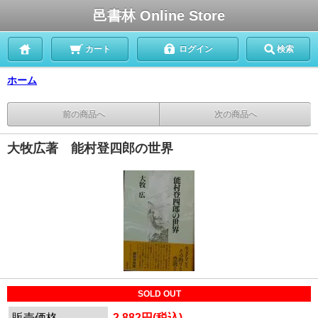
邑書林 Online Store
カート
ログイン
検索
ホーム
前の商品へ
次の商品へ
大牧広著 能村登四郎の世界
SOLD OUT
販売価格
2,882円(税込)