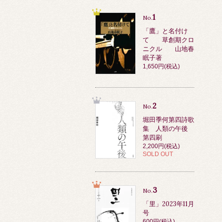
1
No.
「鷹」と名付け
て 草創期クロ
ニクル 山地春
眠子著
1,650円(税込)
2
No.
堀田季何第四詩歌
集 人類の午後
第四刷
2,200円(税込)
SOLD OUT
3
No.
「里」2023年11月
号
600円(税込)