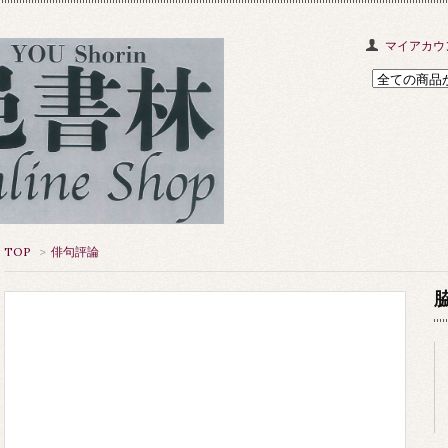
マイアカウ
TOP
>
俳句評論