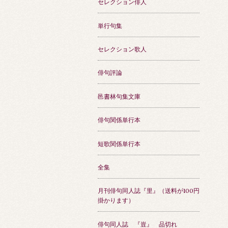
セレクション俳人
単行句集
セレクション歌人
俳句評論
邑書林句集文庫
俳句関係単行本
短歌関係単行本
全集
月刊俳句同人誌『里』（送料が100円
掛かります）
俳句同人誌 『豈』 品切れ