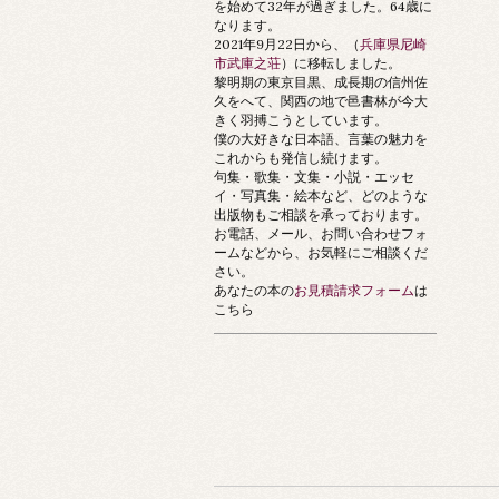
を始めて32年が過ぎました。64歳に
なります。
2021年9月22日から、（
兵庫県尼崎
市武庫之荘
）に移転しました。
黎明期の東京目黒、成長期の信州佐
久をへて、関西の地で邑書林が今大
きく羽搏こうとしています。
僕の大好きな日本語、言葉の魅力を
これからも発信し続けます。
句集・歌集・文集・小説・エッセ
イ・写真集・絵本など、どのような
出版物もご相談を承っております。
お電話、メール、お問い合わせフォ
ームなどから、お気軽にご相談くだ
さい。
あなたの本の
お見積請求フォーム
は
こちら