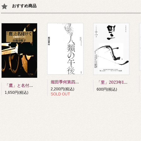
おすすめ商品
堀田季何第四詩歌集 人類の午後 第四刷
「里」2023年11月号
「鷹」と名付けて 草創期クロニクル 山地春眠子著
2,200円(税込)
600円(税込)
1,650円(税込)
SOLD OUT