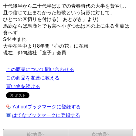
十代後半から二十代半ばまでの青春時代の大半を費やし、
且つ信じて止まなかった短歌という詩形に対して、
ひとつの区切りを付ける(「あとがき」より)
馬鹿ならば馬鹿とでも言へ小ぎつねは木の上に生る葡萄は
食へず
S44生まれ
大学在学中より8年間「心の花」に在籍
現在、俳句結社「童子」会員
この商品について問い合わせる
この商品を友達に教える
買い物を続ける
Yahoo!ブックマークに登録する
はてなブックマークに登録する
前の商品へ
次の商品へ