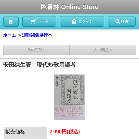
邑書林 Online Store
カート
ログイン
検索
ホーム
＞
短歌関係単行本
前の商品へ
次の商品へ
安田純生著 現代短歌用語考
販売価格
2,090円(税込)