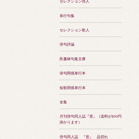
セレクション俳人
単行句集
セレクション歌人
俳句評論
邑書林句集文庫
俳句関係単行本
短歌関係単行本
全集
月刊俳句同人誌『里』（送料が100円
掛かります）
俳句同人誌 『豈』 品切れ