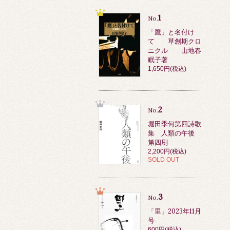
1
No.
「鷹」と名付け
て 草創期クロ
ニクル 山地春
眠子著
1,650円(税込)
2
No.
堀田季何第四詩歌
集 人類の午後
第四刷
2,200円(税込)
SOLD OUT
3
No.
「里」2023年11月
号
600円(税込)