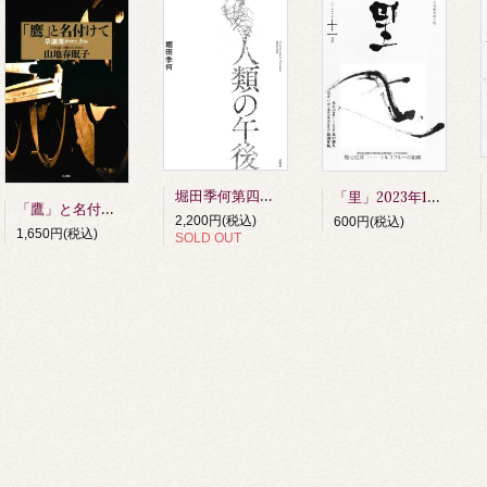
堀田季何第四詩歌集 人類の午後 第四刷
「里」2023年11月号
「鷹」と名付けて 草創期クロニクル 山地春眠子著
2,200円(税込)
600円(税込)
1,650円(税込)
SOLD OUT