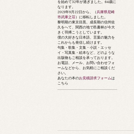
を始めて32年が過ぎました。64歳に
なります。
2021年9月22日から、（
兵庫県尼崎
市武庫之荘
）に移転しました。
黎明期の東京目黒、成長期の信州佐
久をへて、関西の地で邑書林が今大
きく羽搏こうとしています。
僕の大好きな日本語、言葉の魅力を
これからも発信し続けます。
句集・歌集・文集・小説・エッセ
イ・写真集・絵本など、どのような
出版物もご相談を承っております。
お電話、メール、お問い合わせフォ
ームなどから、お気軽にご相談くだ
さい。
あなたの本の
お見積請求フォーム
は
こちら