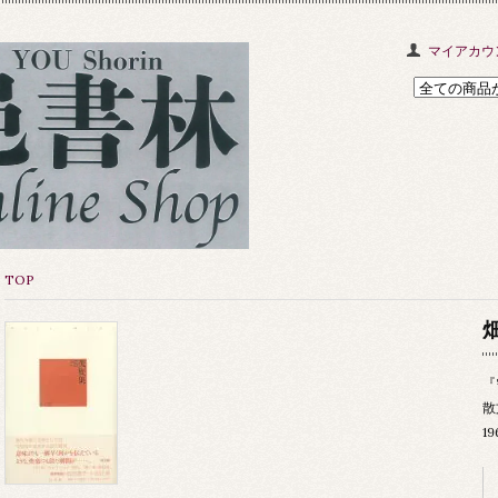
マイアカウ
TOP
『
散
1