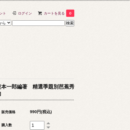
ント
ログイン
カートを見る
0
復本一郎編著 精選季題別芭蕉秀
句
990円(税込)
販売価格
購入数