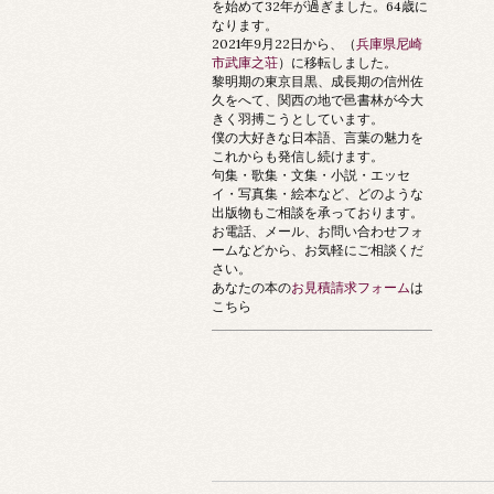
を始めて32年が過ぎました。64歳に
なります。
2021年9月22日から、（
兵庫県尼崎
市武庫之荘
）に移転しました。
黎明期の東京目黒、成長期の信州佐
久をへて、関西の地で邑書林が今大
きく羽搏こうとしています。
僕の大好きな日本語、言葉の魅力を
これからも発信し続けます。
句集・歌集・文集・小説・エッセ
イ・写真集・絵本など、どのような
出版物もご相談を承っております。
お電話、メール、お問い合わせフォ
ームなどから、お気軽にご相談くだ
さい。
あなたの本の
お見積請求フォーム
は
こちら