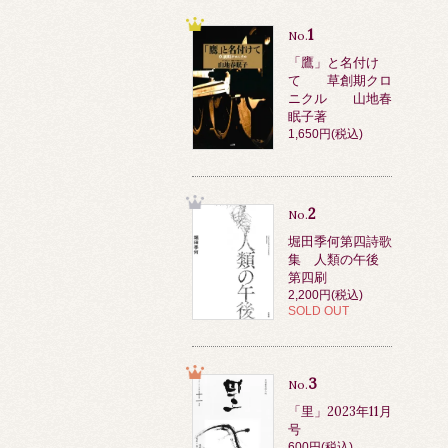
1
No.
「鷹」と名付け
て 草創期クロ
ニクル 山地春
眠子著
1,650円(税込)
2
No.
堀田季何第四詩歌
集 人類の午後
第四刷
2,200円(税込)
SOLD OUT
3
No.
「里」2023年11月
号
600円(税込)