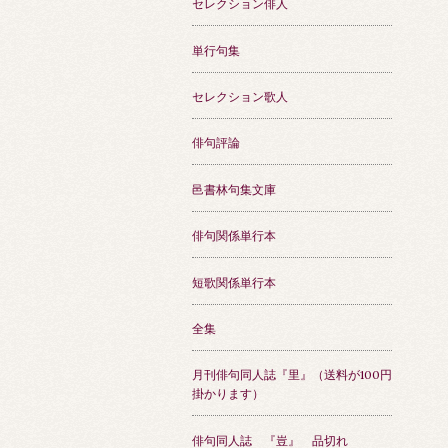
セレクション俳人
単行句集
セレクション歌人
俳句評論
邑書林句集文庫
俳句関係単行本
短歌関係単行本
全集
月刊俳句同人誌『里』（送料が100円
掛かります）
俳句同人誌 『豈』 品切れ