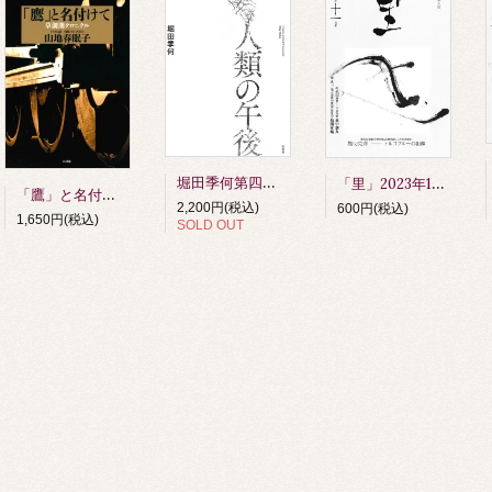
堀田季何第四詩歌集 人類の午後 第四刷
「里」2023年11月号
「鷹」と名付けて 草創期クロニクル 山地春眠子著
2,200円(税込)
600円(税込)
1,650円(税込)
SOLD OUT