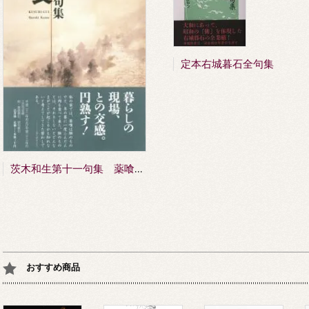
定本右城暮石全句集
茨木和生第十一句集 薬喰 KUSURI-GUI
おすすめ商品