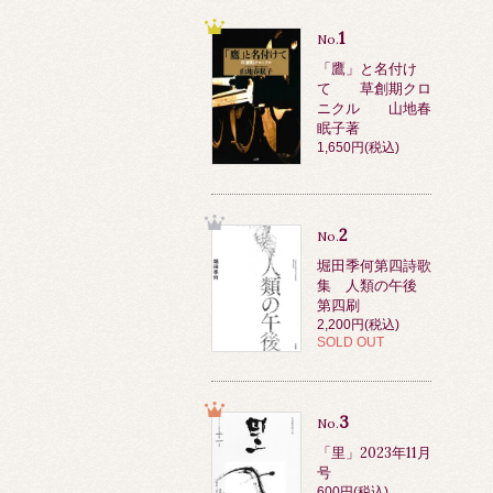
1
No.
「鷹」と名付け
て 草創期クロ
ニクル 山地春
眠子著
1,650円(税込)
2
No.
堀田季何第四詩歌
集 人類の午後
第四刷
2,200円(税込)
SOLD OUT
3
No.
「里」2023年11月
号
600円(税込)