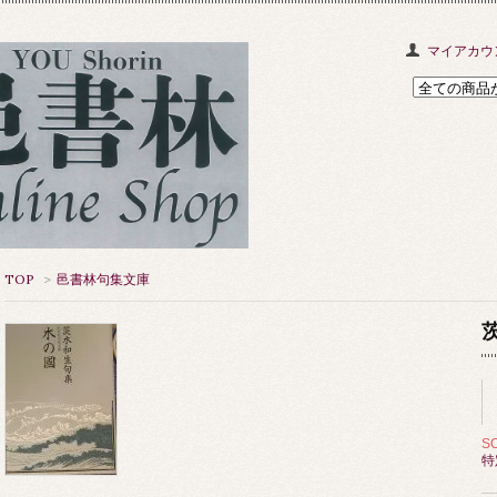
マイアカウ
TOP
>
邑書林句集文庫
S
特