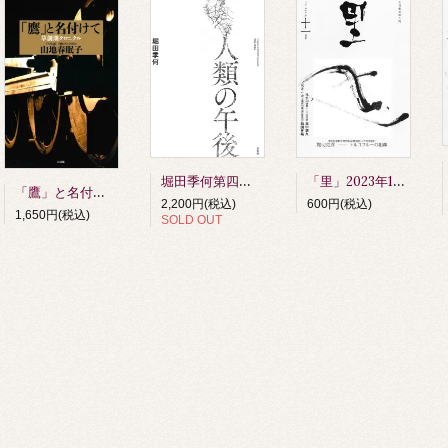
堀田季何第四詩歌集 人類の午後 第四刷
「里」2023年11月号
「鷹」と名付けて 草創期クロニクル 山地春眠子著
2,200円(税込)
600円(税込)
1,650円(税込)
SOLD OUT