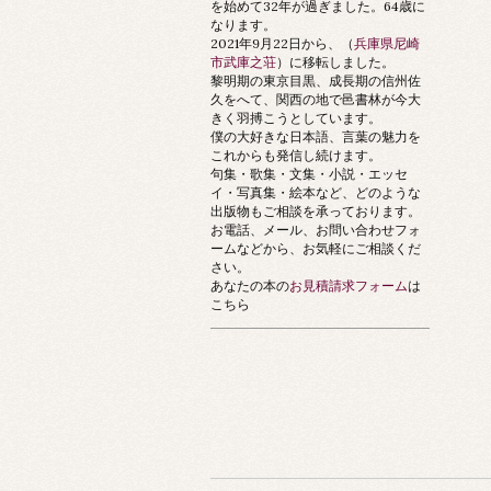
を始めて32年が過ぎました。64歳に
なります。
2021年9月22日から、（
兵庫県尼崎
市武庫之荘
）に移転しました。
黎明期の東京目黒、成長期の信州佐
久をへて、関西の地で邑書林が今大
きく羽搏こうとしています。
僕の大好きな日本語、言葉の魅力を
これからも発信し続けます。
句集・歌集・文集・小説・エッセ
イ・写真集・絵本など、どのような
出版物もご相談を承っております。
お電話、メール、お問い合わせフォ
ームなどから、お気軽にご相談くだ
さい。
あなたの本の
お見積請求フォーム
は
こちら