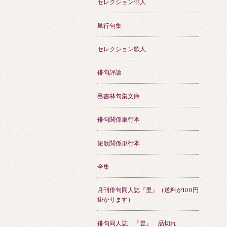
セレクション俳人
単行句集
セレクション歌人
俳句評論
邑書林句集文庫
俳句関係単行本
短歌関係単行本
全集
月刊俳句同人誌『里』（送料が100円
掛かります）
俳句同人誌 『豈』 品切れ