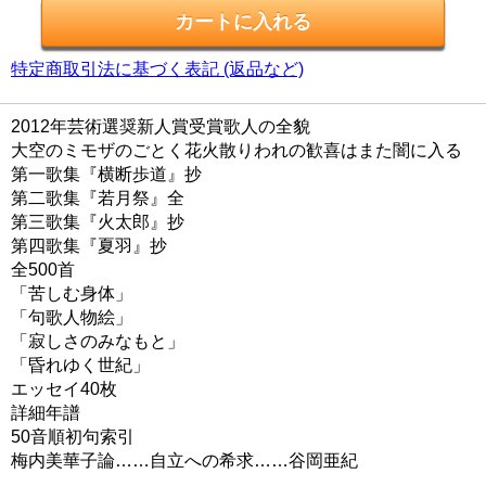
特定商取引法に基づく表記 (返品など)
2012年芸術選奨新人賞受賞歌人の全貌
大空のミモザのごとく花火散りわれの歓喜はまた闇に入る
第一歌集『横断歩道』抄
第二歌集『若月祭』全
第三歌集『火太郎』抄
第四歌集『夏羽』抄
全500首
「苦しむ身体」
「句歌人物絵」
「寂しさのみなもと」
「昏れゆく世紀」
エッセイ40枚
詳細年譜
50音順初句索引
梅内美華子論……自立への希求……谷岡亜紀