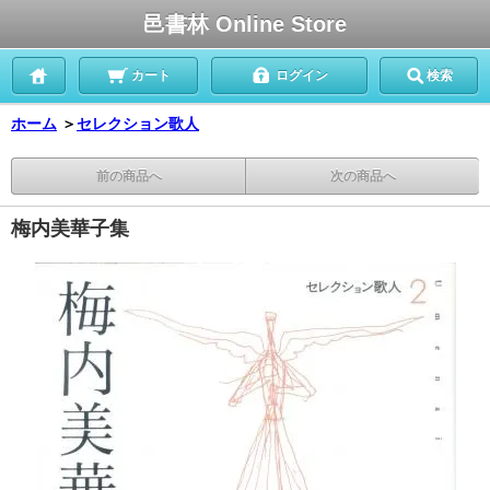
邑書林 Online Store
カート
ログイン
検索
ホーム
＞
セレクション歌人
前の商品へ
次の商品へ
梅内美華子集