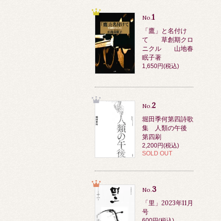
1
No.
「鷹」と名付け
て 草創期クロ
ニクル 山地春
眠子著
1,650円(税込)
2
No.
堀田季何第四詩歌
集 人類の午後
第四刷
2,200円(税込)
SOLD OUT
3
No.
「里」2023年11月
号
600円(税込)