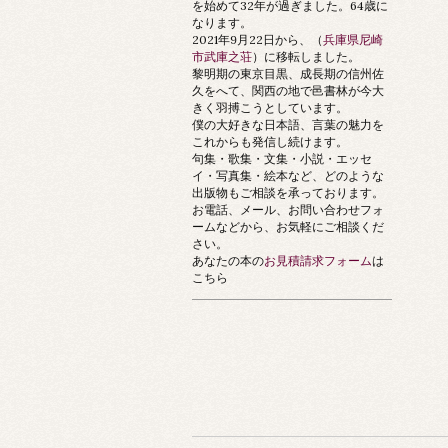
を始めて32年が過ぎました。64歳に
なります。
2021年9月22日から、（
兵庫県尼崎
市武庫之荘
）に移転しました。
黎明期の東京目黒、成長期の信州佐
久をへて、関西の地で邑書林が今大
きく羽搏こうとしています。
僕の大好きな日本語、言葉の魅力を
これからも発信し続けます。
句集・歌集・文集・小説・エッセ
イ・写真集・絵本など、どのような
出版物もご相談を承っております。
お電話、メール、お問い合わせフォ
ームなどから、お気軽にご相談くだ
さい。
あなたの本の
お見積請求フォーム
は
こちら