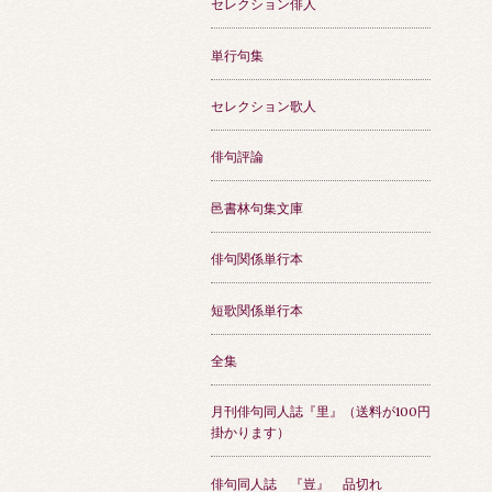
セレクション俳人
単行句集
セレクション歌人
俳句評論
邑書林句集文庫
俳句関係単行本
短歌関係単行本
全集
月刊俳句同人誌『里』（送料が100円
掛かります）
俳句同人誌 『豈』 品切れ