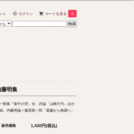
ント
ログイン
カートを見る
0
内藤明集
一歌集『壷中の空』全、評論「山崎方代」ほか
録。内藤明論＝藤原龍一郎「葛藤から格調へ」
1,430円(税込)
販売価格