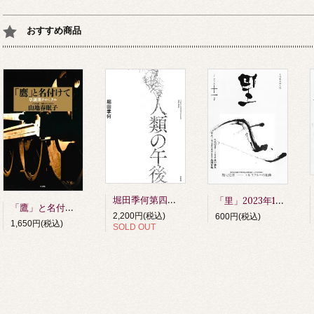
おすすめ商品
堀田季何第四詩歌集 人類の午後 第四刷
「里」2023年11月号
「鷹」と名付けて 草創期クロニクル 山地春眠子著
2,200円(税込)
600円(税込)
1,650円(税込)
SOLD OUT