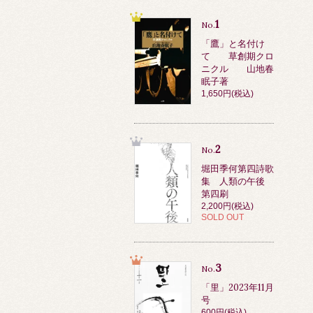
1
No.
「鷹」と名付け
て 草創期クロ
ニクル 山地春
眠子著
1,650円(税込)
2
No.
堀田季何第四詩歌
集 人類の午後
第四刷
2,200円(税込)
SOLD OUT
3
No.
「里」2023年11月
号
600円(税込)