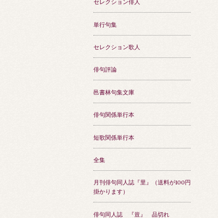
セレクション俳人
単行句集
セレクション歌人
俳句評論
邑書林句集文庫
俳句関係単行本
短歌関係単行本
全集
月刊俳句同人誌『里』（送料が100円
掛かります）
俳句同人誌 『豈』 品切れ