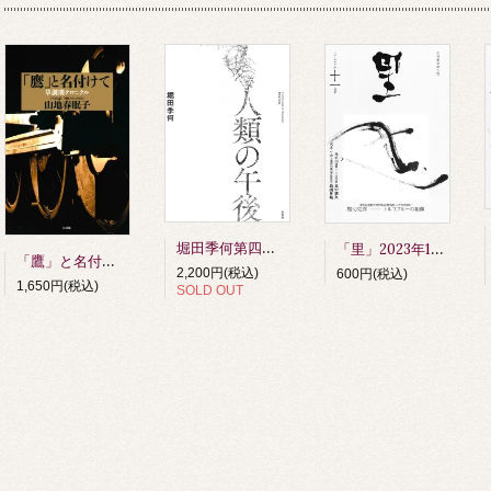
堀田季何第四詩歌集 人類の午後 第四刷
「里」2023年11月号
「鷹」と名付けて 草創期クロニクル 山地春眠子著
2,200円(税込)
600円(税込)
1,650円(税込)
SOLD OUT