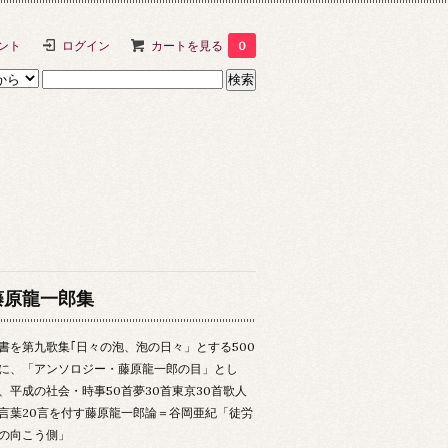
ント
ログイン
カートを見る
0
藤原龍一郎集
書を第九歌集｢日々の泡、泡の日々」とする500
に、「アンソロジー・藤原龍一郎の目」とし
、平成の社会・時事50首夢30首東京30首歌人
言葉20言を付す藤原龍一郎論＝谷岡亜紀「徒労
の向こう側」