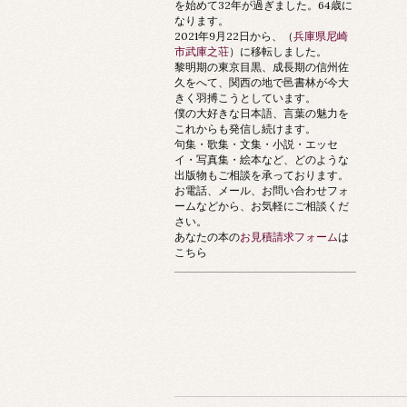
を始めて32年が過ぎました。64歳に
なります。
2021年9月22日から、（
兵庫県尼崎
市武庫之荘
）に移転しました。
黎明期の東京目黒、成長期の信州佐
久をへて、関西の地で邑書林が今大
きく羽搏こうとしています。
僕の大好きな日本語、言葉の魅力を
これからも発信し続けます。
句集・歌集・文集・小説・エッセ
イ・写真集・絵本など、どのような
出版物もご相談を承っております。
お電話、メール、お問い合わせフォ
ームなどから、お気軽にご相談くだ
さい。
あなたの本の
お見積請求フォーム
は
こちら