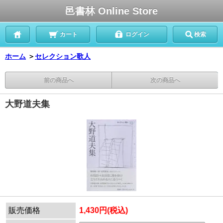
邑書林 Online Store
カート
ログイン
検索
ホーム
＞
セレクション歌人
前の商品へ
次の商品へ
大野道夫集
販売価格
1,430円(税込)