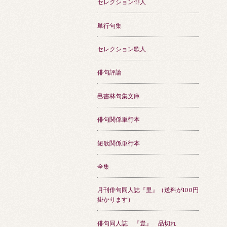
セレクション俳人
単行句集
セレクション歌人
俳句評論
邑書林句集文庫
俳句関係単行本
短歌関係単行本
全集
月刊俳句同人誌『里』（送料が100円
掛かります）
俳句同人誌 『豈』 品切れ