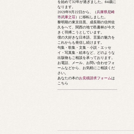
を始めて32年が過ぎました。64歳に
なります。
2021年9月22日から、（
兵庫県尼崎
市武庫之荘
）に移転しました。
黎明期の東京目黒、成長期の信州佐
久をへて、関西の地で邑書林が今大
きく羽搏こうとしています。
僕の大好きな日本語、言葉の魅力を
これからも発信し続けます。
句集・歌集・文集・小説・エッセ
イ・写真集・絵本など、どのような
出版物もご相談を承っております。
お電話、メール、お問い合わせフォ
ームなどから、お気軽にご相談くだ
さい。
あなたの本の
お見積請求フォーム
は
こちら