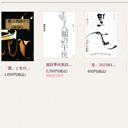
堀田季何第四詩歌集 人類の午後 第四刷
「里」2023年11月号
「鷹」と名付けて 草創期クロニクル 山地春眠子著
2,200円(税込)
600円(税込)
1,650円(税込)
SOLD OUT