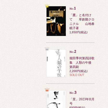
1
No.
「鷹」と名付け
て 草創期クロ
ニクル 山地春
眠子著
1,650円(税込)
2
No.
堀田季何第四詩歌
集 人類の午後
第四刷
2,200円(税込)
SOLD OUT
3
No.
「里」2023年11月
号
600円(税込)