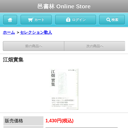
邑書林 Online Store
カート
ログイン
検索
ホーム
＞
セレクション歌人
前の商品へ
次の商品へ
江畑實集
販売価格
1,430円(税込)