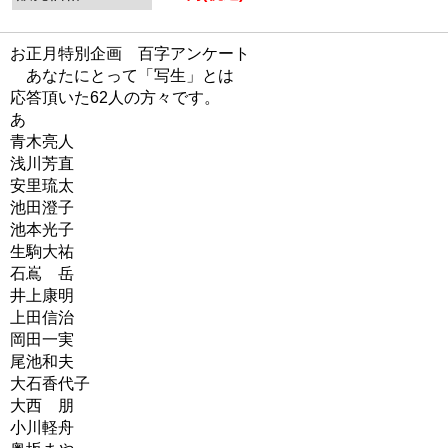
お正月特別企画 百字アンケート
あなたにとって「写生」とは
応答頂いた62人の方々です。
あ
青木亮人
浅川芳直
安里琉太
池田澄子
池本光子
生駒大祐
石嶌 岳
井上康明
上田信治
岡田一実
尾池和夫
大石香代子
大西 朋
小川軽舟