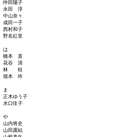
仲田陽子
永田 淳
中山奈々
成田一子
西村和子
野名紅里
は
橋本 直
花谷 清
林 桂
堀本 吟
ま
正木ゆう子
水口佳子
や
山内将史
山田露結
山根真矢