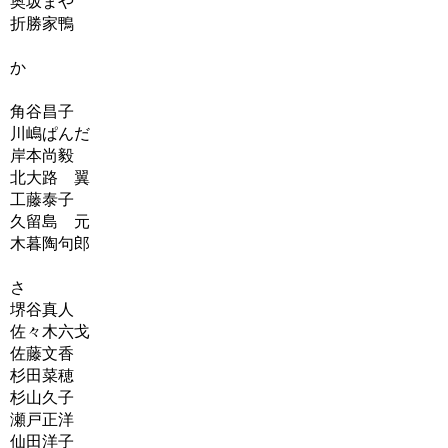
奥坂まや
折勝家鴨
か
角谷昌子
川嶋ぱんだ
岸本尚毅
北大路 翼
工藤泰子
久留島 元
木暮陶句郎
さ
堺谷真人
佐々木六戈
佐藤文香
杉田菜穂
杉山久子
瀬戸正洋
仙田洋子