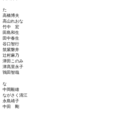
た
高橋博夫
高山れおな
竹中 宏
田島和生
田中春生
谷口智行
筑紫磐井
辻村麻乃
津田このみ
津髙里永子
鴇田智哉
な
中岡毅雄
ながさく清江
永島靖子
中田 剛