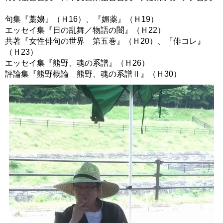
句集『藁嬶』（Ｈ16）、『媚薬』（Ｈ19）
エッセイ集『日の乱舞／物語の闇』（Ｈ22）
共著『女性俳句の世界 第五巻』（Ｈ20）、『俳コレ』
（Ｈ23）
エッセイ集『熊野、魂の系譜』（Ｈ26）
評論集『熊野概論 熊野、魂の系譜Ⅱ』（Ｈ30）