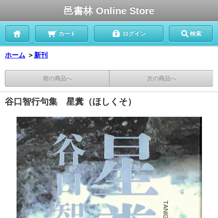
邑書林 Online Store
カート
ログイン
検索
ホーム
＞
新刊
前の商品へ
次の商品へ
谷口智行句集 星糞（ほしくそ）