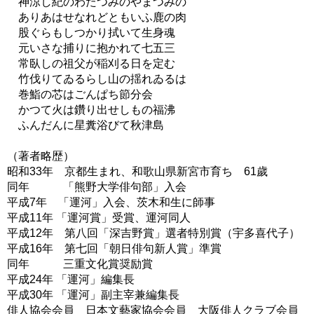
神涼し紀のわたつみのやまつみの
ありあはせなれどともいふ鹿の肉
股ぐらもしつかり拭いて生身魂
元いさな捕りに抱かれて七五三
常臥しの祖父が稲刈る日を定む
竹伐りてゐるらし山の揺れゐるは
巻鮨の芯はごんぱち節分会
かつて火は鑽り出せしもの福沸
ふんだんに星糞浴びて秋津島
（著者略歴）
昭和33年 京都生まれ、和歌山県新宮市育ち 61歲
同年 「熊野大学俳句部」入会
平成7年 「運河」入会、茨木和生に師事
平成11年 「運河賞」受賞、運河同人
平成12年 第八回「深吉野賞」選者特別賞（宇多喜代子）
平成16年 第七回「朝日俳句新人賞」準賞
同年 三重文化賞奨励賞
平成24年 「運河」編集長
平成30年 「運河」副主宰兼編集長
俳人協会会員 日本文藝家協会会員 大阪俳人クラブ会員