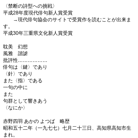
〈禁断の詩型への挑戦〉
平成28年度現代俳句新人賞受賞
→現代俳句協会のサイトで受賞作を読むことが出来ま
す。
平成30年三重県文化新人賞受賞
耽美 幻想
風雅 諧謔
批評性………………
俳句は〈鍵〉であり
〈針〉であり
また〈指〉である
一句の中に
また
句群として響きあう
〈なにか〉
赤野四羽 あかの よつば 略歴
昭和五十二年（一九七七）七月二十三日、高知県高知市生
まれ。