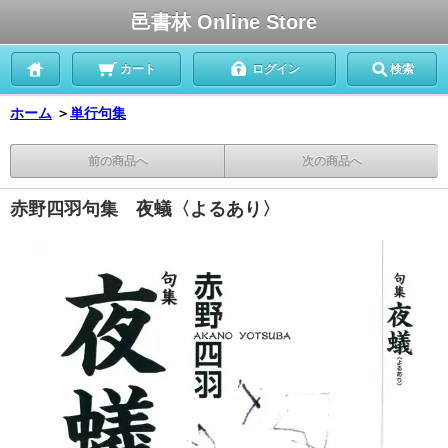
邑書林 Online Store
カート
ログイン
検索
ホーム
＞
単行句集
前の商品へ
次の商品へ
赤野四羽句集 夜蟻〈よるあり〉