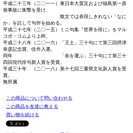
平成二十三年（二〇一一）東日本大震災および福島第一原
発事故に衝撃を受け、
散文では表現しきれない「なに
か」を託して句作を始める。
平成二十七年（二〇一五）ミニ句集『世界を俳に』をマル
コボ・コムより上梓。
平成二十八年（二〇一六）「王土」三十句にて第三回摂津
幸彦記念賞、佳作入選。
同年 「命を運ぶ」三十句にて第三十
四回現代俳句新人賞を受賞。
平成三十年 （二〇一八）第十七回三重県文化新人賞を受
賞。
無所属
この商品について問い合わせる
この商品を友達に教える
買い物を続ける