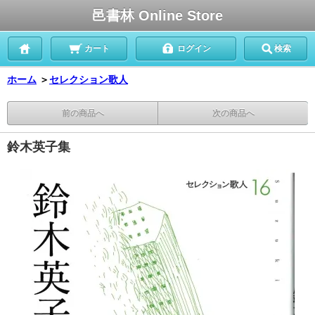
邑書林 Online Store
カート
ログイン
検索
ホーム
＞
セレクション歌人
前の商品へ
次の商品へ
鈴木英子集