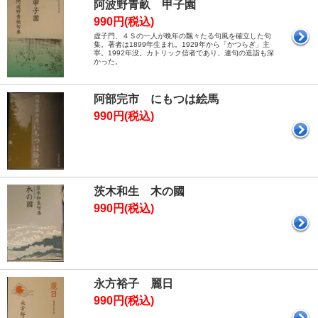
阿波野青畝 甲子園
990円(税込)
虚子門、４Ｓの一人が晩年の飄々たる句風を確立した句
集。著者は1899年生まれ。1929年から「かつらぎ」主
宰。1992年没。カトリック信者であり、連句の造詣も深
かった。
阿部完市 にもつは絵馬
990円(税込)
茨木和生 木の國
990円(税込)
永方裕子 麗日
990円(税込)