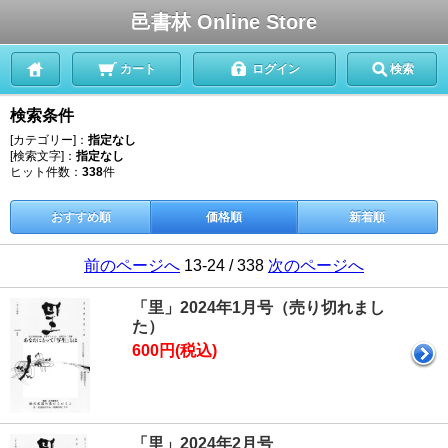
邑書林 Online Store
カート
ログイン
検索
検索条件
[カテゴリー]：
指定なし
[検索文字]：
指定なし
ヒット件数：
338
件
おすすめ順
価格順
新着順
前のページへ
13-24 / 338
次のページへ
「里」2024年1月号（売り切れまし
た）
600円(税込)
「里」2024年2月号