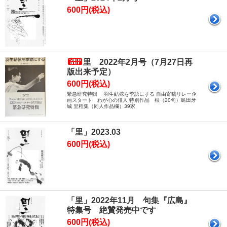
600円(税込)
里 2022年2月号（7月27日再
版出来予定）
600円(税込)
緊急研究特輯 羽生結弦を季語にする 自由寄稿リレー企
画スタート わが心の俳人 特別作品 根（20句）島田牙
城 里程集（同人作品欄）39家
「里」2023.03
600円(税込)
「里」2022年11月 句集『広島』
特集号 絶賛発売中です
600円(税込)