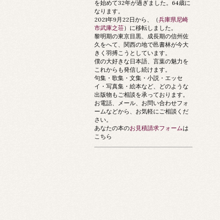
を始めて32年が過ぎました。64歳に
なります。
2021年9月22日から、（
兵庫県尼崎
市武庫之荘
）に移転しました。
黎明期の東京目黒、成長期の信州佐
久をへて、関西の地で邑書林が今大
きく羽搏こうとしています。
僕の大好きな日本語、言葉の魅力を
これからも発信し続けます。
句集・歌集・文集・小説・エッセ
イ・写真集・絵本など、どのような
出版物もご相談を承っております。
お電話、メール、お問い合わせフォ
ームなどから、お気軽にご相談くだ
さい。
あなたの本の
お見積請求フォーム
は
こちら