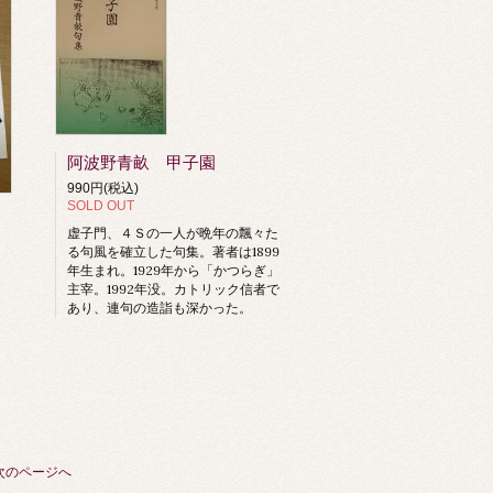
阿波野青畝 甲子園
990円(税込)
SOLD OUT
虚子門、４Ｓの一人が晩年の飄々た
る句風を確立した句集。著者は1899
年生まれ。1929年から「かつらぎ」
主宰。1992年没。カトリック信者で
あり、連句の造詣も深かった。
次のページへ