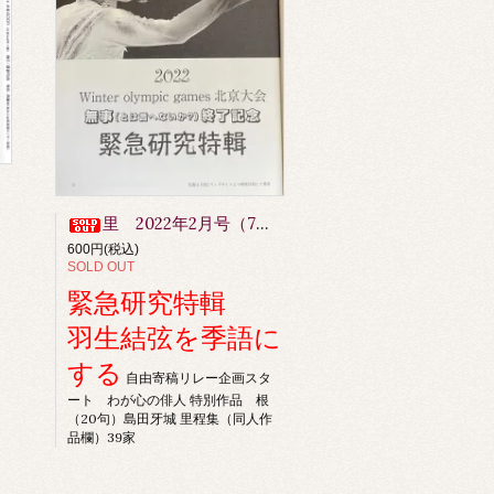
里 2022年2月号（7月27日再版出来予定）
600円(税込)
SOLD OUT
緊急研究特輯
羽生結弦を季語に
する
自由寄稿リレー企画スタ
ート わが心の俳人 特別作品 根
（20句）島田牙城 里程集（同人作
品欄）39家