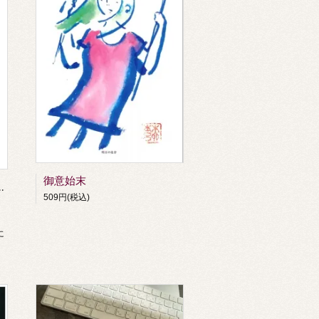
御意始末
509円(税込)
に