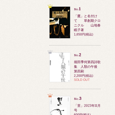
1
No.
「鷹」と名付け
て 草創期クロ
ニクル 山地春
眠子著
1,650円(税込)
2
No.
堀田季何第四詩歌
集 人類の午後
第四刷
2,200円(税込)
SOLD OUT
3
No.
「里」2023年11月
号
600円(税込)