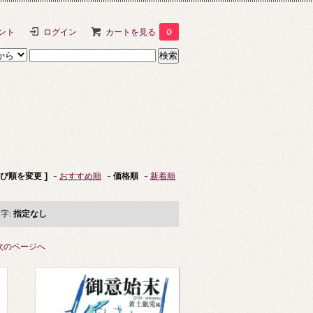
ント
ログイン
カートを見る
0
並び順を変更 ]
-
おすすめ順
-
価格順
-
新着順
字:
指定なし
次のページへ