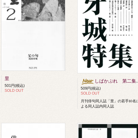
里
しばかぶれ 第二集（発売品です。送料1１0円が掛かります）
501円(税込)
509円(税込)
SOLD OUT
SOLD OUT
月刊俳句同人誌「里」の若手10名
よる同人誌内同人誌