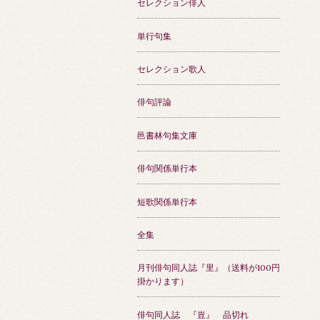
セレクション俳人
単行句集
セレクション歌人
俳句評論
邑書林句集文庫
俳句関係単行本
短歌関係単行本
全集
月刊俳句同人誌『里』（送料が100円
掛かります）
俳句同人誌 『豈』 品切れ