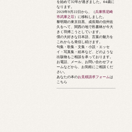
を始めて32年が過ぎました。64歳に
なります。
2021年9月22日から、（
兵庫県尼崎
市武庫之荘
）に移転しました。
黎明期の東京目黒、成長期の信州佐
久をへて、関西の地で邑書林が今大
きく羽搏こうとしています。
僕の大好きな日本語、言葉の魅力を
これからも発信し続けます。
句集・歌集・文集・小説・エッセ
イ・写真集・絵本など、どのような
出版物もご相談を承っております。
お電話、メール、お問い合わせフォ
ームなどから、お気軽にご相談くだ
さい。
あなたの本の
お見積請求フォーム
は
こちら