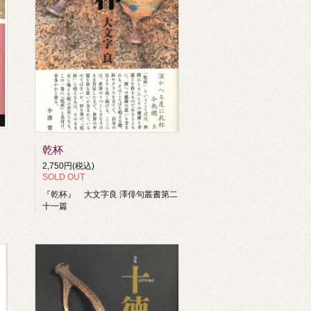
乾杯
2,750円(税込)
SOLD OUT
」
『乾杯』 大文字良 澤俳句叢書第二
十一篇