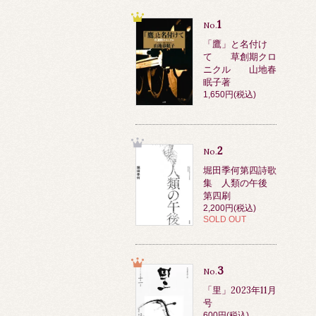
1
No.
「鷹」と名付け
て 草創期クロ
ニクル 山地春
眠子著
1,650円(税込)
2
No.
堀田季何第四詩歌
集 人類の午後
第四刷
2,200円(税込)
SOLD OUT
3
No.
「里」2023年11月
号
600円(税込)