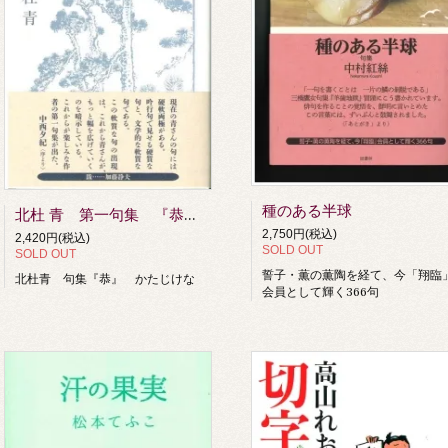
種のある半球
北杜 青 第一句集 『恭』 （かたじけな）
2,750円(税込)
2,420円(税込)
SOLD OUT
SOLD OUT
誓子・薫の薫陶を経て、今「翔臨
北杜青 句集『恭』 かたじけな
会員として輝く366句