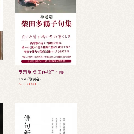
集 真埴〔まはに〕
季題別 柴田多鶴子句集
2,970円(税込)
SOLD OUT