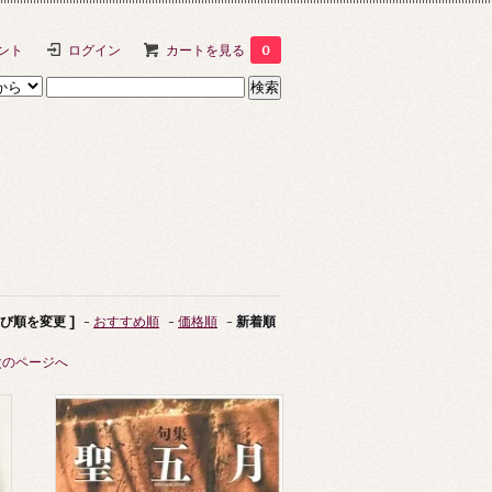
ント
ログイン
カートを見る
0
並び順を変更 ]
-
おすすめ順
-
価格順
-
新着順
次のページへ