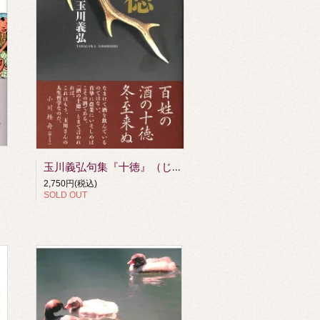
玉川義弘句集『十徳』（じつとく）
2,750円(税込)
SOLD OUT