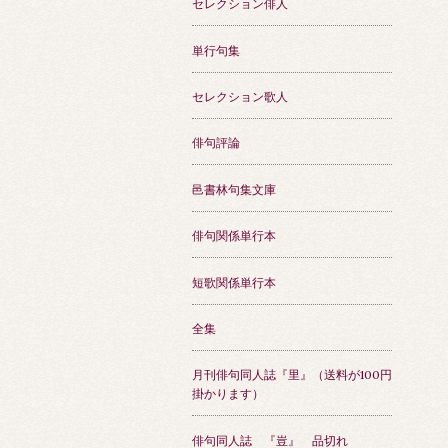
セレクション俳人
単行句集
セレクション歌人
俳句評論
邑書林句集文庫
俳句関係単行本
短歌関係単行本
全集
月刊俳句同人誌『里』（送料が100円
掛かります）
俳句同人誌 『豈』 品切れ