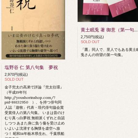
黄土眠兎 著 御意（第一句集）
2,750円(税込)
SOLD OUT
「鷹」同人で、里人でもある黄土
兎さんの待望の第一句集。
塩野谷 仁 第八句集 夢祝
2,970円(税込)
SOLD OUT
金子兜太の高弟で評論『兜太往環』
（平成19年刊
http://youshorinshop.com/?
pid=86132950 ）、を持つ俳句同
人誌「遊牧」代表・現代俳句協会賞
受賞俳人の第八句集。 いまは昔のけ
むり真っ白夢祝 無頼派くずれと自認
しつつ あまた身に負う傷を受け止め
いよいよ沈潜する胸懐を虚空へ放
つ！ 昭和14年栃木県生れ、千葉県船