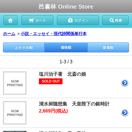
邑書林 Online Store
カート
ログイン
検索
ホーム
＞
小説・エッセイ・現代詩関係単行本
おすすめ順
価格順
新着順
1-3 / 3
塩川治子著 北斎の娘
SOLD OUT
清水昶随想集 天皇陛下の銀時計
2,669円(税込)