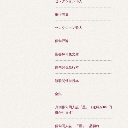
セレクション俳人
単行句集
セレクション歌人
俳句評論
邑書林句集文庫
俳句関係単行本
短歌関係単行本
全集
月刊俳句同人誌『里』（送料が100円
掛かります）
俳句同人誌 『豈』 品切れ