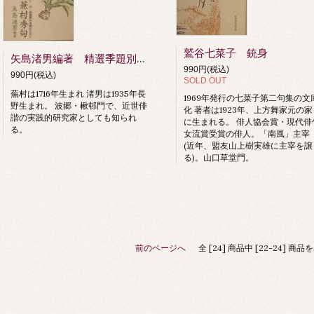
鷲谷七菜子 銃身
矢島渚男編著 精選季題別蕪村秀句
990円(税込)
990円(税込)
SOLD OUT
蕪村は1716年生まれ 渚男は1935年長
1969年発行の七菜子第二句集の文
野生まれ。 波郷・楸邨門で、近世俳
化 著者は1923年、上方舞家元の家
諧の実践的研究家としても知られ
に生まれる。 俳人協会賞・現代俳
る。
女流賞受賞の俳人。「南風」主宰
(近年、盟友山上樹実雄に主宰を譲
る)。山口草堂門。
前のページへ
全 [24] 商品中 [22-24] 