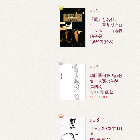
1
No.
「鷹」と名付け
て 草創期クロ
ニクル 山地春
眠子著
1,650円(税込)
2
No.
堀田季何第四詩歌
集 人類の午後
第四刷
2,200円(税込)
SOLD OUT
3
No.
「里」2023年11月
号
600円(税込)