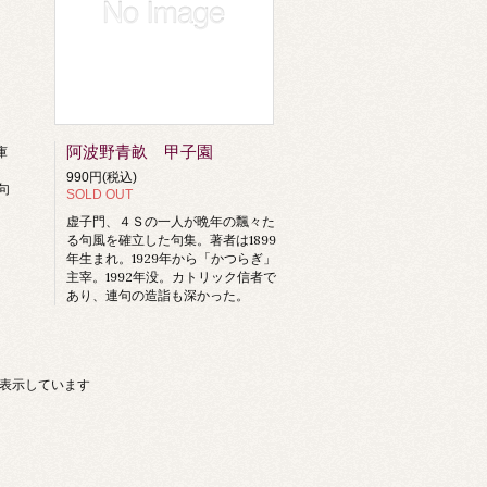
阿波野青畝 甲子園
庫
990円(税込)
句
SOLD OUT
虚子門、４Ｓの一人が晩年の飄々た
る句風を確立した句集。著者は1899
年生まれ。1929年から「かつらぎ」
主宰。1992年没。カトリック信者で
あり、連句の造詣も深かった。
商品を表示しています