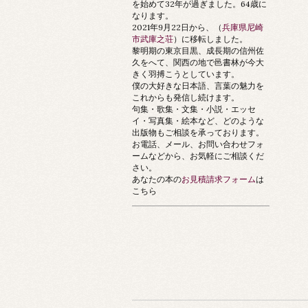
を始めて32年が過ぎました。64歳に
なります。
2021年9月22日から、（
兵庫県尼崎
市武庫之荘
）に移転しました。
黎明期の東京目黒、成長期の信州佐
久をへて、関西の地で邑書林が今大
きく羽搏こうとしています。
僕の大好きな日本語、言葉の魅力を
これからも発信し続けます。
句集・歌集・文集・小説・エッセ
イ・写真集・絵本など、どのような
出版物もご相談を承っております。
お電話、メール、お問い合わせフォ
ームなどから、お気軽にご相談くだ
さい。
あなたの本の
お見積請求フォーム
は
こちら