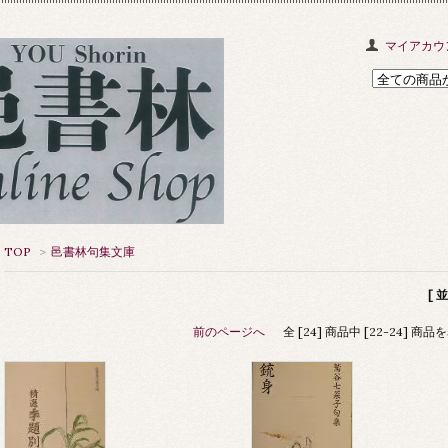
マイアカウ
TOP
>
邑書林句集文庫
[ 
前のページへ
全 [24] 商品中 [22-24] 