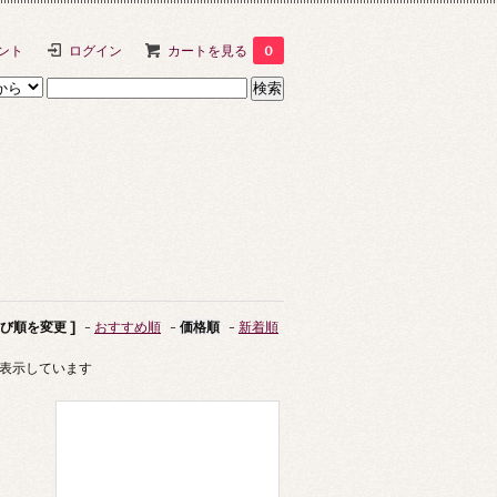
ント
ログイン
カートを見る
0
並び順を変更 ]
-
おすすめ順
-
価格順
-
新着順
商品を表示しています