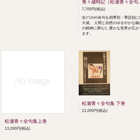
青々歳時記（松瀬
7,700円(税込)
全27,000余句を四季別・季語別に
大成。 人間と自然のゆるやかな融
の精神に満ちた 豊かな世界が広が
ます。
松瀬青々全句集 下巻
13,200円(税込)
松瀬青々全句集上巻
13,200円(税込)