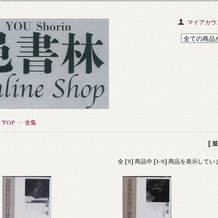
マイアカウ
TOP
>
全集
[ 
全 [9] 商品中 [1-9] 商品を表示して