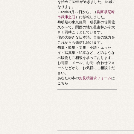
を始めて32年が過ぎました。64歳に
なります。
2021年9月22日から、（
兵庫県尼崎
市武庫之荘
）に移転しました。
黎明期の東京目黒、成長期の信州佐
久をへて、関西の地で邑書林が今大
きく羽搏こうとしています。
僕の大好きな日本語、言葉の魅力を
これからも発信し続けます。
句集・歌集・文集・小説・エッセ
イ・写真集・絵本など、どのような
出版物もご相談を承っております。
お電話、メール、お問い合わせフォ
ームなどから、お気軽にご相談くだ
さい。
あなたの本の
お見積請求フォーム
は
こちら