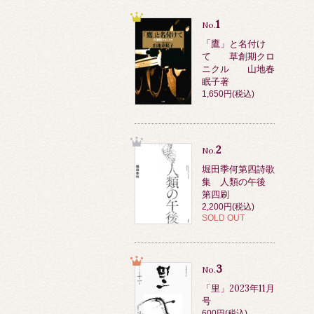
1
No.
「鷹」と名付け
て 草創期クロ
ニクル 山地春
眠子著
1,650円(税込)
2
No.
堀田季何第四詩歌
集 人類の午後
第四刷
2,200円(税込)
SOLD OUT
3
No.
「里」2023年11月
号
600円(税込)