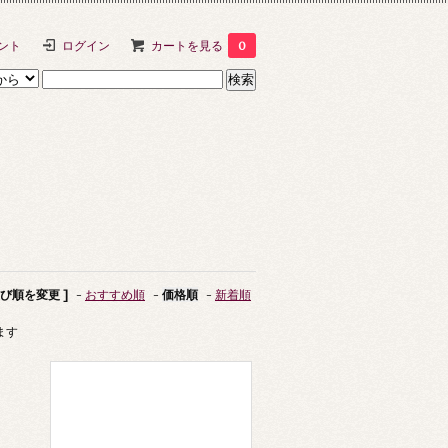
ント
ログイン
カートを見る
0
並び順を変更 ]
-
おすすめ順
-
価格順
-
新着順
います