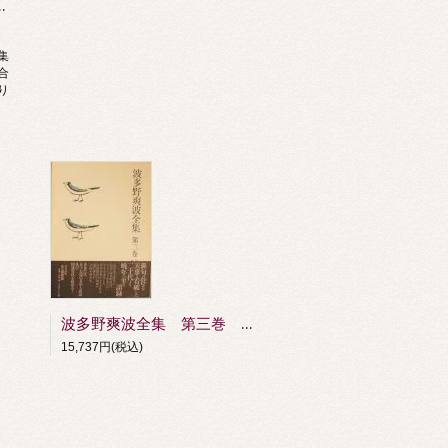
青々全句集別巻）
集
合
り
波多野爽波全集 第三巻 俳論・俳話篇 資料篇
15,737円(税込)