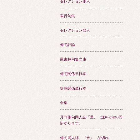
セレクション俳人
単行句集
セレクション歌人
俳句評論
邑書林句集文庫
俳句関係単行本
短歌関係単行本
全集
月刊俳句同人誌『里』（送料が100円
掛かります）
俳句同人誌 『豈』 品切れ