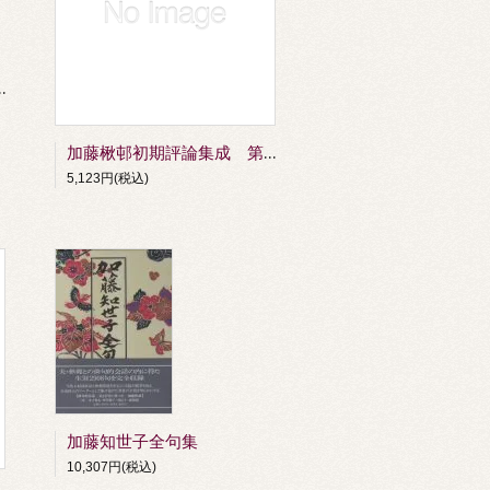
三巻 時評・作品鑑賞・書評
加藤楸邨初期評論集成 第四巻 対談・座談
5,123円(税込)
加藤知世子全句集
10,307円(税込)