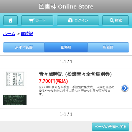
邑書林 Online Store
カート
ログイン
検索
ホーム
＞
歳時記
おすすめ順
価格順
新着順
1-1 / 1
青々歳時記（松瀬青々全句集別巻）
7,700円(税込)
全27,000余句を四季別・季語別に集大成。 人間と自然の
ゆるやかな融合の精神に満ちた 豊かな世界が広がりま
す。
1-1 / 1
ページの先頭へ戻る