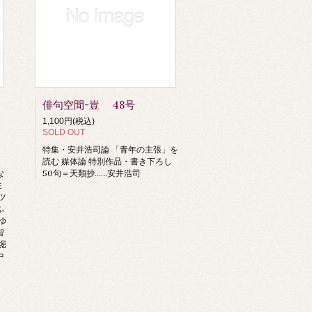
俳句空間-豈 48号
1,100円(税込)
SOLD OUT
特集・安井浩司論 「青年の主張」を
勝
読む 媒体論 特別作品・書き下ろし
な
50句＝天類抄……安井浩司
生
ツ
ふ
ゆ
智
堀
中
井