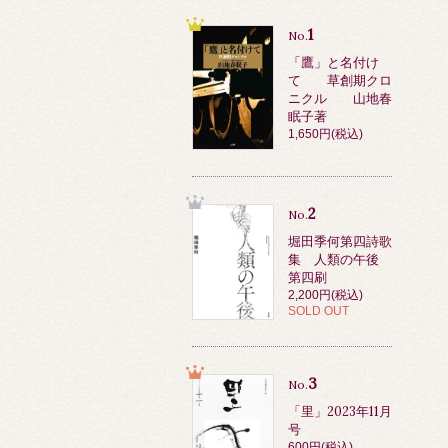
1
No.
「鷹」と名付け
て 草創期クロ
ニクル 山地春
眠子著
1,650円(税込)
2
No.
堀田季何第四詩歌
集 人類の午後
第四刷
2,200円(税込)
SOLD OUT
3
No.
「里」2023年11月
号
600円(税込)