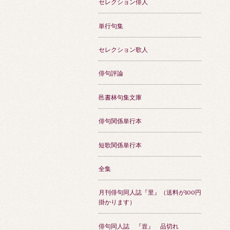
セレクション俳人
単行句集
セレクション歌人
俳句評論
邑書林句集文庫
俳句関係単行本
短歌関係単行本
全集
月刊俳句同人誌『里』（送料が100円
掛かります）
俳句同人誌 『豈』 品切れ