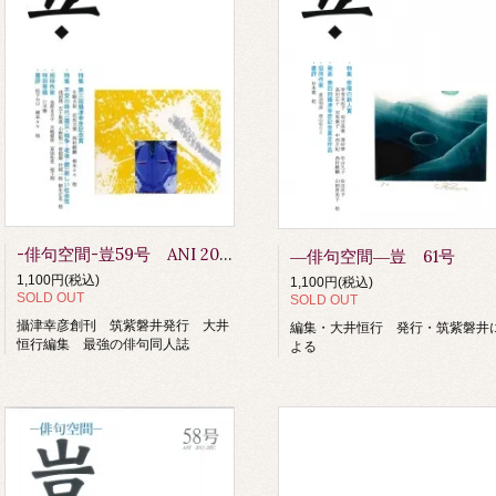
-俳句空間-豈59号 ANI 2016.DEC.
―俳句空間―豈 61号
1,100円(税込)
1,100円(税込)
SOLD OUT
SOLD OUT
攝津幸彦創刊 筑紫磐井発行 大井
編集・大井恒行 発行・筑紫磐井
恒行編集 最強の俳句同人誌
よる