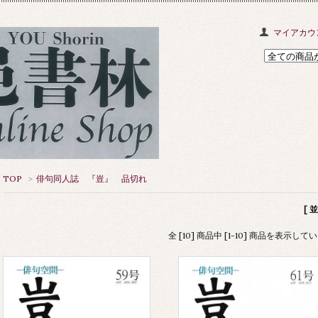
マイアカウ
TOP
>
俳句同人誌 『豈』 品切れ
[ 
全 [10] 商品中 [1-10] 商品を表示して