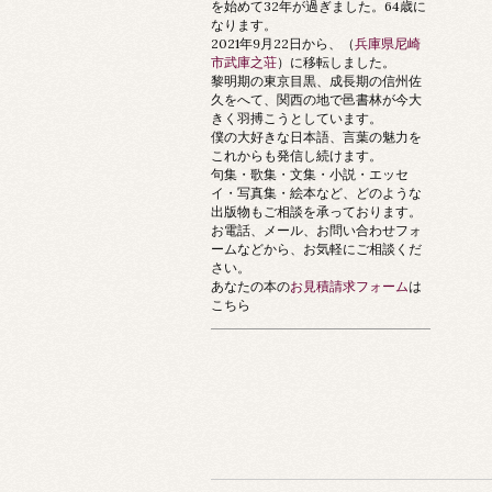
を始めて32年が過ぎました。64歳に
なります。
2021年9月22日から、（
兵庫県尼崎
市武庫之荘
）に移転しました。
黎明期の東京目黒、成長期の信州佐
久をへて、関西の地で邑書林が今大
きく羽搏こうとしています。
僕の大好きな日本語、言葉の魅力を
これからも発信し続けます。
句集・歌集・文集・小説・エッセ
イ・写真集・絵本など、どのような
出版物もご相談を承っております。
お電話、メール、お問い合わせフォ
ームなどから、お気軽にご相談くだ
さい。
あなたの本の
お見積請求フォーム
は
こちら