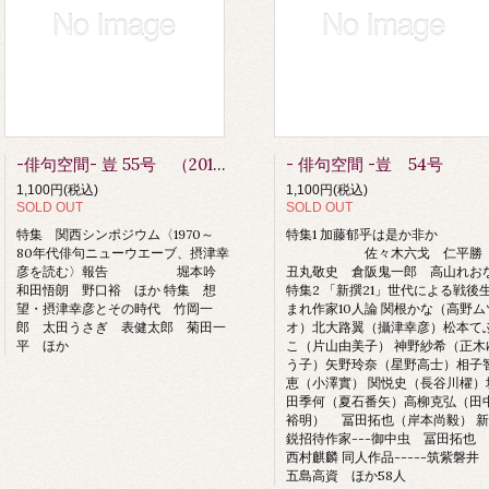
-俳句空間- 豈 55号 （2013年10月刊）
- 俳句空間 -豈 54号
1,100円(税込)
1,100円(税込)
SOLD OUT
SOLD OUT
特集 関西シンポジウム〈1970～
特集1 加藤郁乎は是か非か
80年代俳句ニューウエーブ、摂津幸
佐々木六戈 仁平
彦を読む〉報告 堀本吟
丑丸敬史 倉阪鬼一郎 高山れお
和田悟朗 野口裕 ほか 特集 想
特集2 「新撰21」世代による戦後
望・摂津幸彦とその時代 竹岡一
まれ作家10人論 関根かな（高野ム
郎 太田うさぎ 表健太郎 菊田一
オ）北大路翼（攝津幸彦）松本て
平 ほか
こ（片山由美子） 神野紗希（正木
う子）矢野玲奈（星野高士）相子
恵（小澤實） 関悦史（長谷川櫂）
田季何（夏石番矢）高柳克弘（田
裕明） 冨田拓也（岸本尚毅） 新
鋭招待作家---御中虫 冨田拓也
西村麒麟 同人作品-----筑紫磐
五島高資 ほか58人