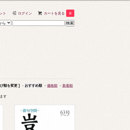
ント
ログイン
カートを見る
0
並び順を変更 ]
-
おすすめ順
-
価格順
-
新着順
います