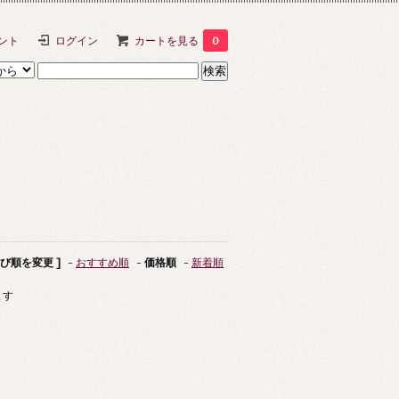
ント
ログイン
カートを見る
0
並び順を変更 ]
-
おすすめ順
-
価格順
-
新着順
ます