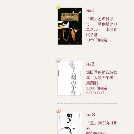
1
No.
「鷹」と名付け
て 草創期クロ
ニクル 山地春
眠子著
1,650円(税込)
2
No.
堀田季何第四詩歌
集 人類の午後
第四刷
2,200円(税込)
SOLD OUT
3
No.
「里」2023年11月
号
600円(税込)