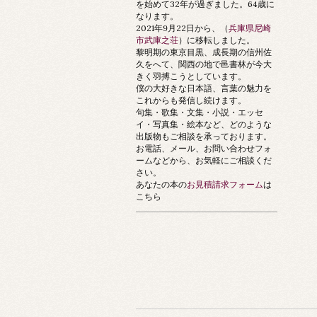
を始めて32年が過ぎました。64歳に
なります。
2021年9月22日から、（
兵庫県尼崎
市武庫之荘
）に移転しました。
黎明期の東京目黒、成長期の信州佐
久をへて、関西の地で邑書林が今大
きく羽搏こうとしています。
僕の大好きな日本語、言葉の魅力を
これからも発信し続けます。
句集・歌集・文集・小説・エッセ
イ・写真集・絵本など、どのような
出版物もご相談を承っております。
お電話、メール、お問い合わせフォ
ームなどから、お気軽にご相談くだ
さい。
あなたの本の
お見積請求フォーム
は
こちら