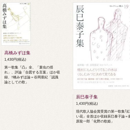
高橋みずほ集
1,430円(税込)
第一歌集『凸』全、「蓑虫の揺
れ」、評論「合図する言葉」ほか収
録、?橋みずほ論＝谷岡亜紀「認識
論としての歌」
辰巳泰子集
1,430円(税込)
現代歌人協会賞受賞の第一歌集｢紅
い花」全首ほか収録辰巳泰子論＝
原龍一郎「化野の歌姫」