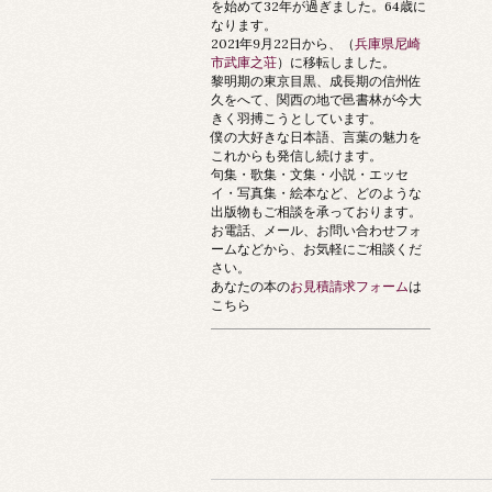
を始めて32年が過ぎました。64歳に
なります。
2021年9月22日から、（
兵庫県尼崎
市武庫之荘
）に移転しました。
黎明期の東京目黒、成長期の信州佐
久をへて、関西の地で邑書林が今大
きく羽搏こうとしています。
僕の大好きな日本語、言葉の魅力を
これからも発信し続けます。
句集・歌集・文集・小説・エッセ
イ・写真集・絵本など、どのような
出版物もご相談を承っております。
お電話、メール、お問い合わせフォ
ームなどから、お気軽にご相談くだ
さい。
あなたの本の
お見積請求フォーム
は
こちら