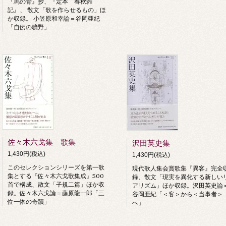
『馬の骨』抄、『定本 春秋雑
記』、 散文「歌を作らせるもの」ほ
か収録。 小笠原和幸論＝谷岡亜紀
「自伝の曠野」
佐々木六戈集 歌集
沢田英史集
1,430円(税込)
1,430円(税込)
このセレクションシリーズを第一歌
現代歌人集会賞歌集『異客』完全
集とする『佐々木六戈歌集成』500
録、散文「現実を異化する新しい
首で構成、散文「子規二篇」ほか収
アリズム」ほか収録。沢田英史論
録。佐々木六戈論＝藤原龍一郎「三
谷岡亜紀「＜客＞から＜当事者＞
位一体の奇蹟」
へ」