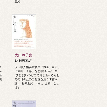
亜紀
大口玲子集
1,430円(税込)
僕
現代歌人協会賞歌集『海量』全首、
＝
「館山一子論」など収録わが一生
昭
(ひとよ)いつどこで鬼と逢へるらむ
現
その日のために化粧を濃くす作家
論……谷岡亜紀「われ、世界、こと
ば」