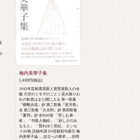
原
、
か
梅内美華子集
1,430円(税込)
2012年芸術選奨新人賞受賞歌人の全
貌 大空のミモザのごとく花火散りわ
れの歓喜はまた闇に入る 第一歌集
『横断歩道』抄 第二歌集『若月祭』
全 第三歌集『火太郎』抄 第四歌集
『夏羽』抄 全500首 「苦しむ身
体」 「句歌人物絵」 「寂しさのみ
なもと」 「昏れゆく世紀」 エッセ
イ40枚 詳細年譜 50音順初句索引 梅
内美華子論……自立への希求……谷岡