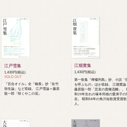
江畑實集
江戸雪集
1,430円(税込)
1,430円(税込)
SOLD OUT
第一歌集『檸檬列島』抄、小説「
『百合オイル』全『椿夜』抄「佐竹
を呼ぶもの」ほか収録。 江畑實論
弥生論」など収録。 江戸雪論＝藤原
藤原龍一郎「悲哀の貴種流離」。 
龍一郎「咲くやこの花」
和29年生れの塚本邦雄の愛弟子の
在。 昭和58年の角川短歌賞受賞歌
人。