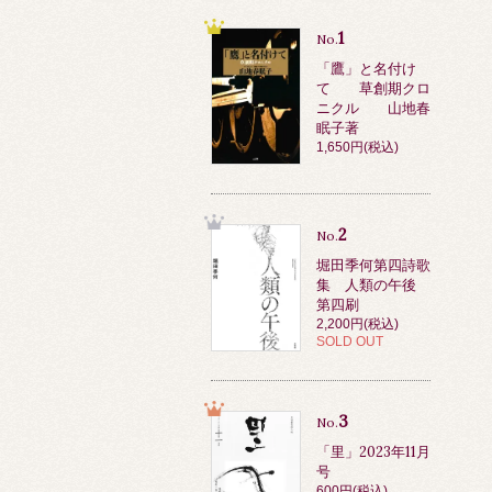
1
No.
「鷹」と名付け
て 草創期クロ
ニクル 山地春
眠子著
1,650円(税込)
2
No.
堀田季何第四詩歌
集 人類の午後
第四刷
2,200円(税込)
SOLD OUT
3
No.
「里」2023年11月
号
600円(税込)