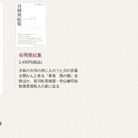
谷岡亜紀集
1,430円(税込)
夕寂の大河の岸に人のうた川の言葉
を聞かんと坐る『香港 雨の都』全
歌ほか、前川佐美雄賞・寺山修司短
歌賞受賞歌人の姿に迫る
藤