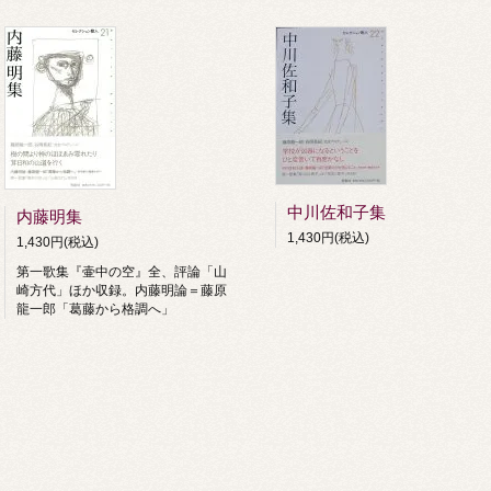
中川佐和子集
内藤明集
1,430円(税込)
1,430円(税込)
第一歌集『壷中の空』全、評論「山
崎方代」ほか収録。内藤明論＝藤原
龍一郎「葛藤から格調へ」