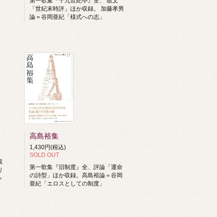
第一歌集『十九世紀亭』全、 散文
「世紀末時評」ほか収録。 加藤孝男
論＝谷岡亜紀「様式への志」
高島裕集
1,430円(税込)
SOLD OUT
収
第一歌集『旧制度』全、評論「運命
リ
の詩型」ほか収録。高島裕論＝谷岡
＝
亜紀「エロスとしての制度」