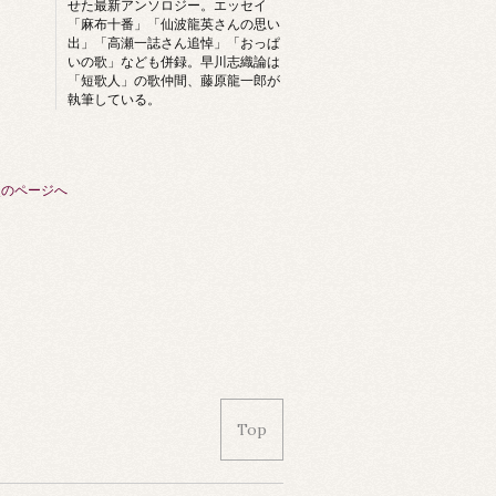
せた最新アンソロジー。エッセイ
「麻布十番」「仙波龍英さんの思い
出」「高瀬一誌さん追悼」「おっぱ
いの歌」なども併録。早川志織論は
「短歌人」の歌仲間、藤原龍一郎が
執筆している。
次のページへ
Top