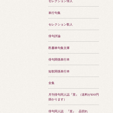
セレクション俳人
単行句集
セレクション歌人
俳句評論
邑書林句集文庫
俳句関係単行本
短歌関係単行本
全集
月刊俳句同人誌『里』（送料が100円
掛かります）
俳句同人誌 『豈』 品切れ