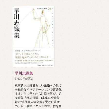
早川志織集
1,430円(税込)
東京農大出身者らしい生物への視点
を独特なイマジネーションで言語化
することで早くから注目を浴び、処
女歌集『種の起源』(本集に全歌収
録)で現代歌人協会賞を受けた著者
の、第二歌集『クルミの中』抄を合