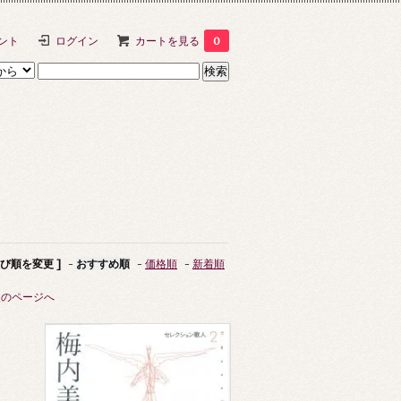
ント
ログイン
カートを見る
0
並び順を変更 ]
-
おすすめ順
-
価格順
-
新着順
次のページへ