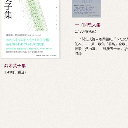
一ノ関忠人集
1,430円(税込)
一ノ関忠人論＝谷岡亜紀「うたの
初へ」…… 第一歌集『群鳥』全歌
長歌「父の墓」 「戦後五十年」ほ
収録
鈴木英子集
1,430円(税込)