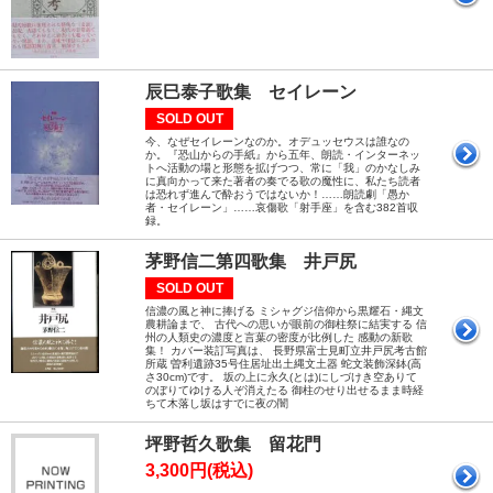
辰巳泰子歌集 セイレーン
SOLD OUT
今、なぜセイレーンなのか。オデュッセウスは誰なの
か。『恐山からの手紙』から五年、朗読・インターネッ
トへ活動の場と形態を拡げつつ、常に「我」のかなしみ
に真向かって来た著者の奏でる歌の魔性に、私たち読者
は恐れず進んで酔おうではないか！……朗読劇「愚か
者・セイレーン」……哀傷歌「射手座」を含む382首収
録。
茅野信二第四歌集 井戸尻
SOLD OUT
信濃の風と神に捧げる ミシャグジ信仰から黒耀石・縄文
農耕論まで、 古代への思いが眼前の御柱祭に結実する 信
州の人類史の濃度と言葉の密度が比例した 感動の新歌
集！ カバー装訂写真は、 長野県富士見町立井戸尻考古館
所蔵 曽利遺跡35号住居址出土縄文土器 蛇文装飾深鉢(高
さ30cm)です。 坂の上に永久(とは)にしづけき空ありて
のぼりてゆける人ぞ消えたる 御柱のせり出せるまま時経
ちて木落し坂はすでに夜の闇
坪野哲久歌集 留花門
3,300円(税込)