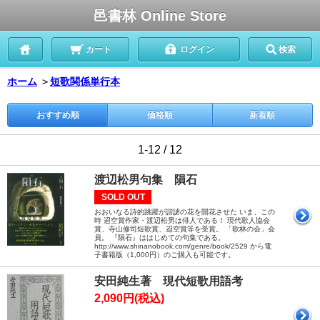
邑書林 Online Store
カート
ログイン
検索
ホーム
＞
短歌関係単行本
おすすめ順
価格順
新着順
1-12 / 12
渡辺松男句集 隕石
SOLD OUT
おおいなる詩的跳躍が諧謔の花を開花させた いま、この
時 迢空賞作家・渡辺松男は俳人である！ 現代歌人協会
賞、寺山修司短歌賞、迢空賞等を受賞。 「歌林の会」会
員。 『隕石』ははじめての句集である。
http://www.shinanobook.com/genre/book/2529 から電
子書籍版（1,000円）のご購入も可能です。
安田純生著 現代短歌用語考
2,090円(税込)