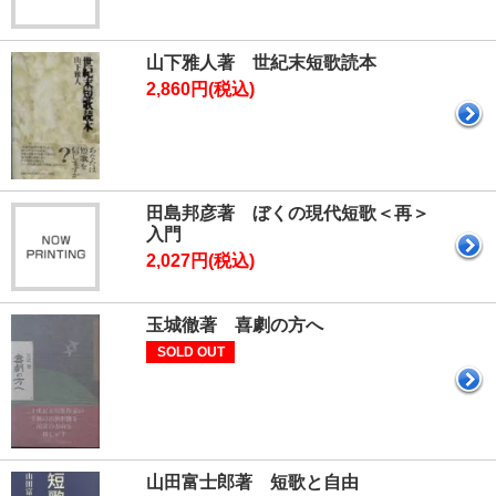
山下雅人著 世紀末短歌読本
2,860円(税込)
田島邦彦著 ぼくの現代短歌＜再＞
入門
2,027円(税込)
玉城徹著 喜劇の方へ
SOLD OUT
山田富士郎著 短歌と自由