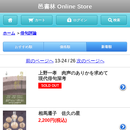
邑書林 Online Store
カート
ログイン
検索
ホーム
＞
俳句評論
おすすめ順
価格順
新着順
前のページへ
13-24 / 26
次のページへ
上野一孝 肉声のありかを求めて
現代俳句深考
SOLD OUT
相馬遷子 佐久の星
2,200円(税込)