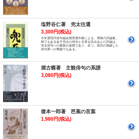
塩野谷仁著 兜太往還
3,300円(税込)
今年度現代俳句協会賞受賞作家による、渾身の評論集。
師でもある金子兜太の俳句と文章を読み込んだ評論は、
兜太俳句への最新の道標であり、且つ、現代の弛緩した
俳句界への警鐘でもある。
堀古蝶著 主観俳句の系譜
3,080円(税込)
復本一郎著 芭蕉の言葉
1,980円(税込)