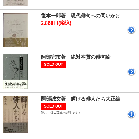
復本一郎著 現代俳句への問いかけ
2,860円(税込)
阿部完市著 絶対本質の俳句論
SOLD OUT
阿部誠文著 輝ける俳人たち大正編
SOLD OUT
読む 俳人辞典の誕生です！