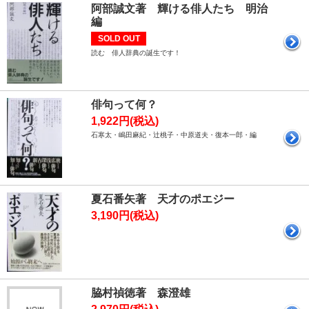
阿部誠文著 輝ける俳人たち 明治
編
SOLD OUT
読む 俳人辞典の誕生です！
俳句って何？
1,922円(税込)
石寒太・嶋田麻紀・辻桃子・中原道夫・復本一郎・編
夏石番矢著 天才のポエジー
3,190円(税込)
脇村禎徳著 森澄雄