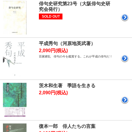
俳句史研究第23号（大阪俳句史研
究会発行）
SOLD OUT
平成秀句（河原地英武著）
2,090円(税込)
百家繚乱 俳句の今を鑑賞する。これが平成の俳句だ！
茨木和生著 季語を生きる
2,090円(税込)
復本一郎 俳人たちの言葉