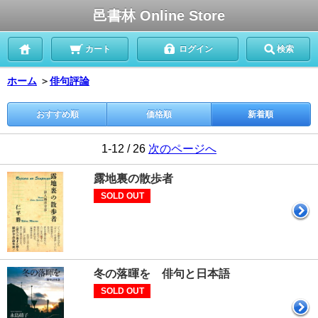
邑書林 Online Store
カート
ログイン
検索
ホーム
＞
俳句評論
おすすめ順
価格順
新着順
1-12 / 26
次のページへ
露地裏の散歩者
SOLD OUT
冬の落暉を 俳句と日本語
SOLD OUT