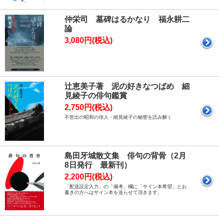
仲栄司 墓碑はるかなり 福永耕二
論
3,080円(税込)
辻恵美子著 泥の好きなつばめ 細
見綾子の俳句鑑賞
2,750円(税込)
不世出の昭和の俳人・細見綾子の秘密を読み解く
島田牙城散文集 俳句の背骨（2月
8日発行 最新刊）
2,200円(税込)
「配送設定入力」の「備考」欄に「サイン本希望」とお
書きの方へはサイン本を送らせて頂きます。